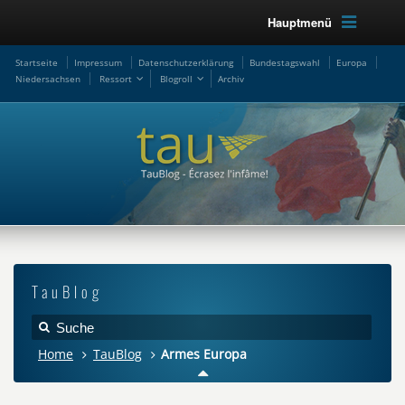
Hauptmenü
Startseite
Impressum
Datenschutzerklärung
Bundestagswahl
Europa
Niedersachsen
Ressort
Blogroll
Archiv
TauBlog
Home
TauBlog
Armes Europa