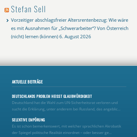
Stefan Sell
Vorzeitiger abschlagsfreier Altersrentenbezug: Wie wäre
es mit Ausnahmen für „Schwerarbeiter“? Von Österreich
(nicht) lernen (können)
6. August 2026
AKTUELLE BEITRÄGE
DEUTSCHLANDS PROBLEM HEISST GLAUBWÜRDIGKEIT
Deutschland hat die Wahl zum UN‑Sicherheitsrat verloren und
sucht die Erklärung, unter anderem bei Russland, das angeblic...
SELEKTIVE EMPÖRUNG
Es ist schon bemerkenswert, mit welcher sprachlichen Akrobatik
der Spiegel politische Realität einordnet – oder besser ge...