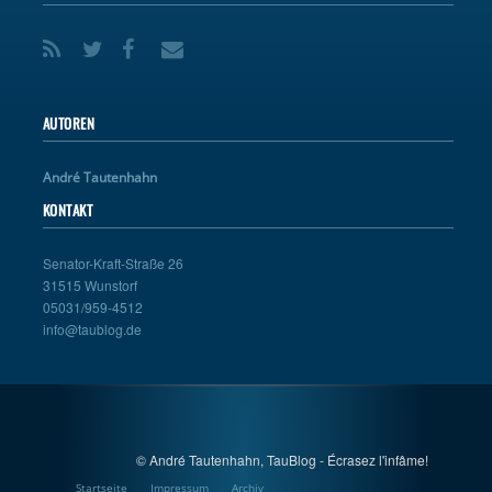
AUTOREN
André Tautenhahn
KONTAKT
Senator-Kraft-Straße 26
31515 Wunstorf
05031/959-4512
info@taublog.de
© André Tautenhahn, TauBlog - Écrasez l'infâme!
Startseite
Impressum
Archiv