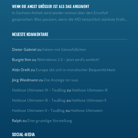
WENN DIE ANGST GRÖSSER IST ALS DAS ARGUMENT
In Sachsen-Anhalt wird wieder einmal über den Ernstfall
gesprochen: Was passiert, wenn die AfD tatsächlich stärkste Kraft...
NEUESTE KOMMENTARE
Dieter Gabriel
zu
Fakten mit Gänsefüßchen
Burgitt Ihm
zu
Wehrdienst 2.0 – Jetzt wird’s amtlich!
Aldo Orelli
zu
Europa übt sich in moralischer Bequemlichkeit
Jörg Wiedmann
zu
Die Anzeige ist raus
Haltlose Ultimaten IV – TauBlog
zu
Haltlose Ultimaten III
Haltlose Ultimaten III – TauBlog
zu
Haltlose Ultimaten II
Haltlose Ultimaten II – TauBlog
zu
Haltlose Ultimaten
Ralph
zu
Eine gruselige Vorstellung
SOCIAL-MEDIA