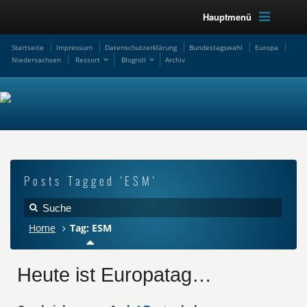
Hauptmenü
Startseite
Impressum
Datenschutzerklärung
Bundestagswahl
Europa
Niedersachsen
Ressort
Blogroll
Archiv
Posts Tagged 'ESM'
Home
Tag: ESM
Heute ist Europatag…