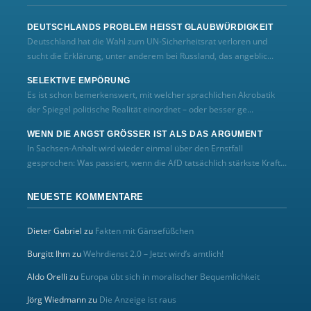
DEUTSCHLANDS PROBLEM HEISST GLAUBWÜRDIGKEIT
Deutschland hat die Wahl zum UN‑Sicherheitsrat verloren und
sucht die Erklärung, unter anderem bei Russland, das angeblic...
SELEKTIVE EMPÖRUNG
Es ist schon bemerkenswert, mit welcher sprachlichen Akrobatik
der Spiegel politische Realität einordnet – oder besser ge...
WENN DIE ANGST GRÖSSER IST ALS DAS ARGUMENT
In Sachsen-Anhalt wird wieder einmal über den Ernstfall
gesprochen: Was passiert, wenn die AfD tatsächlich stärkste Kraft...
NEUESTE KOMMENTARE
Dieter Gabriel
zu
Fakten mit Gänsefüßchen
Burgitt Ihm
zu
Wehrdienst 2.0 – Jetzt wird’s amtlich!
Aldo Orelli
zu
Europa übt sich in moralischer Bequemlichkeit
Jörg Wiedmann
zu
Die Anzeige ist raus