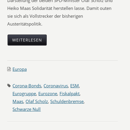
Darstellung der beiden SPD-Minister Olaf Scholz und
Heiko Maas Solidarität herstellen lasse. Damit outen
sie sich als Vollstrecker der bisherigen
Austeritätspolitik.
WEITERLESEN
Europa
Corona-Bonds
,
Coronavirus
,
ESM
,
Eurogruppe
,
Eurozone
,
Fiskalpakt
,
Maas
,
Olaf Scholz
,
Schuldenbremse
,
Schwarze Null