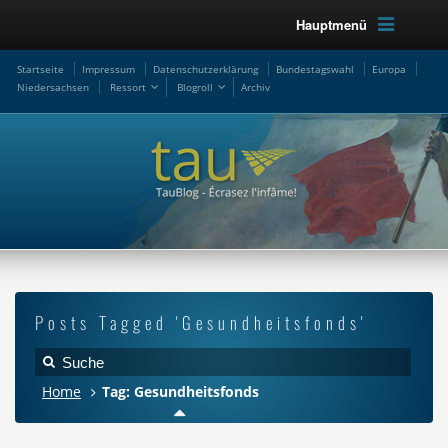
Hauptmenü
Startseite
Impressum
Datenschutzerklärung
Bundestagswahl
Europa
Niedersachsen
Ressort
Blogroll
Archiv
Posts Tagged 'Gesundheitsfonds'
Home
Tag: Gesundheitsfonds