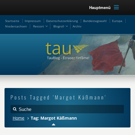
Hauptmenü
Startseite
Impressum
Datenschutzerklärung
Bundestagswahl
Europa
Niedersachsen
Ressort
Blogroll
Archiv
Posts Tagged 'Margot Käßmann'
Home
Tag: Margot Käßmann