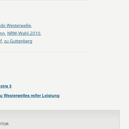
do Westerwelle
,
nn
,
NRW-Wahl-2010
,
f
,
zu Guttenberg
xtra 3
u Westerwelles reifer Leistung
UTOR: