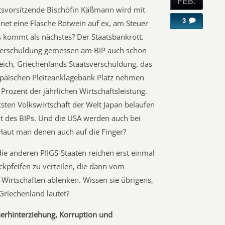
FEB.
tsvorsitzende Bischöfin Käßmann wird mit
3
net eine Flasche Rotwein auf ex, am Steuer
s kommt als nächstes? Der Staatsbankrott.
sverschuldung gemessen am BIP auch schon
eich, Griechenlands Staatsverschuldung, das
päischen Pleiteanklagebank Platz nehmen
Prozent der jährlichen Wirtschaftsleistung.
ksten Volkswirtschaft der Welt Japan belaufen
t des BIPs. Und die USA werden auch bei
Haut man denen auch auf die Finger?
ie anderen PIIGS-Staaten reichen erst einmal
ckpfeifen zu verteilen, die dann vom
-Wirtschaften ablenken. Wissen sie übrigens,
 Griechenland lautet?
euerhinterziehung, Korruption und