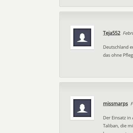
Teja552
Febr
Deutschland er
das ohne Pfleg
missmarps
F
Der Einsatz in
Taliban, die m