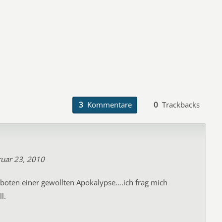
3
Kommentare
0
Trackbacks
uar 23, 2010
rboten einer gewollten Apokalypse….ich frag mich
l.