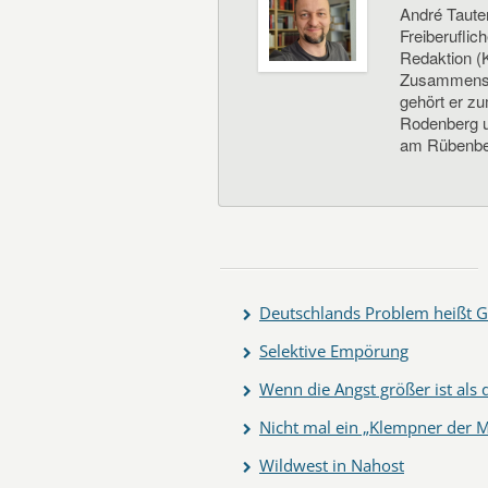
André Taute
Freiberuflic
Redaktion (K
Zusammenste
gehört er z
Rodenberg un
am Rübenbe
Deutschlands Problem heißt G
Selektive Empörung
Wenn die Angst größer ist als
Nicht mal ein „Klempner der M
Wildwest in Nahost