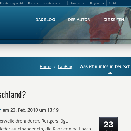
Bundestagswahl
Europa
Niedersachsen
Ressort
Blogroll
Archiv
Bundestagswahl
Europa
Niedersachsen
Ressort
Blogroll
Archiv
DAS BLOG
DER AUTOR
DIE SEITEN
DAS BLOG
DER AUTOR
DIE SEITEN
Home
TauBlog
Was ist nur los in Deutsc
tschland?
n
am 23. Feb. 2010 um 13:19
23
welle dreht durch, Rüttgers lügt,
eder aufeinander ein, die Kanzlerin hält nach