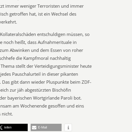
etzt immer weniger Terroristen und immer
ch getroffen hat, ist ein Wechsel des
verkehrt.
r Kollateralschäden entschuldigen müssen, so
e noch heißt, dass Aufnahmerituale in
s zum Abwinken und dem Essen von roher
schhefe die Kampfmoral nachhaltig
Thema stellt der Verteidigungsminister heute
 jedes Pauschalurteil in dieser pikanten
e. Das gibt dann wieder Pluspunkte beim ZDF-
eich zur jäh abgestürzten Bischöfin
der bayerischen Wortgirlande Paroli bot.
meinsam am Wochenende gesoffen und eins
 nicht.
teilen
E-Mail