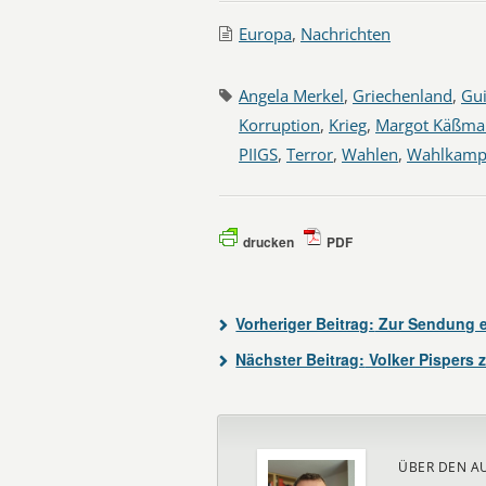
Europa
,
Nachrichten
Angela Merkel
,
Griechenland
,
Gui
Korruption
,
Krieg
,
Margot Käßma
PIIGS
,
Terror
,
Wahlen
,
Wahlkamp
drucken
PDF
Vorheriger Beitrag:
Zur Sendung e
Nächster Beitrag:
Volker Pispers z
ÜBER DEN A