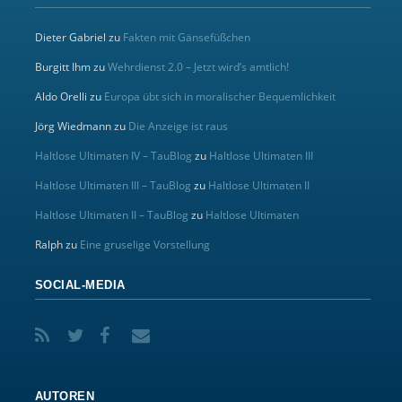
Dieter Gabriel
zu
Fakten mit Gänsefüßchen
Burgitt Ihm
zu
Wehrdienst 2.0 – Jetzt wird’s amtlich!
Aldo Orelli
zu
Europa übt sich in moralischer Bequemlichkeit
Jörg Wiedmann
zu
Die Anzeige ist raus
Haltlose Ultimaten IV – TauBlog
zu
Haltlose Ultimaten III
Haltlose Ultimaten III – TauBlog
zu
Haltlose Ultimaten II
Haltlose Ultimaten II – TauBlog
zu
Haltlose Ultimaten
Ralph
zu
Eine gruselige Vorstellung
SOCIAL-MEDIA
AUTOREN