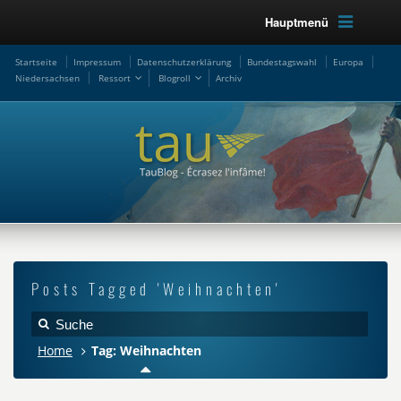
Hauptmenü
Startseite
Impressum
Datenschutzerklärung
Bundestagswahl
Europa
Niedersachsen
Ressort
Blogroll
Archiv
Posts Tagged 'Weihnachten'
Home
Tag: Weihnachten