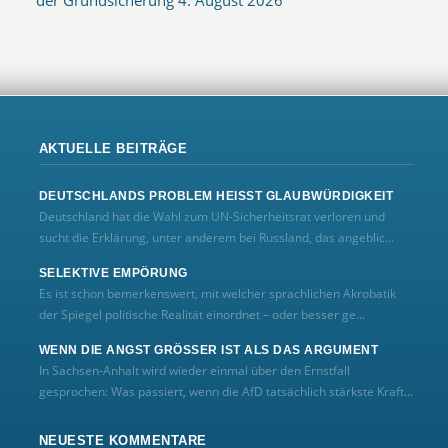
AKTUELLE BEITRÄGE
DEUTSCHLANDS PROBLEM HEISST GLAUBWÜRDIGKEIT
Deutschland hat die Wahl zum UN‑Sicherheitsrat verloren und
sucht die Erklärung, unter anderem bei Russland, das angeblic...
SELEKTIVE EMPÖRUNG
Es ist schon bemerkenswert, mit welcher sprachlichen Akrobatik
der Spiegel politische Realität einordnet – oder besser ge...
WENN DIE ANGST GRÖSSER IST ALS DAS ARGUMENT
In Sachsen-Anhalt wird wieder einmal über den Ernstfall
gesprochen: Was passiert, wenn die AfD tatsächlich stärkste Kraft...
NEUESTE KOMMENTARE