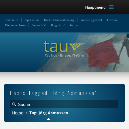
Hauptmenü
Startseite
Impressum
Datenschutzerklärung
Bundestagswahl
Europa
Niedersachsen
Ressort
Blogroll
Archiv
Posts Tagged 'Jörg Asmussen'
Home
Tag: Jörg Asmussen