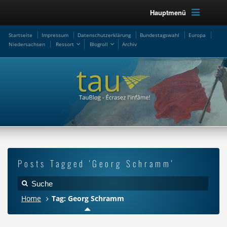
Hauptmenü
Startseite
Impressum
Datenschutzerklärung
Bundestagswahl
Europa
Niedersachsen
Ressort
Blogroll
Archiv
Posts Tagged 'Georg Schramm'
Home
Tag: Georg Schramm