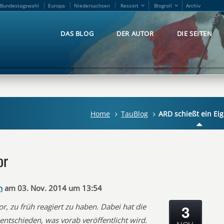
Bundestagswahl
Europa
Niedersachsen
Ressort
Blogroll
Archiv
Bundestagswahl
Europa
Niedersachsen
Ressort
Blogroll
Archiv
DAS BLOG
DER AUTOR
DIE SEITEN
DAS BLOG
DER AUTOR
DIE SEITEN
Home
TauBlog
ARD schießt ein Ei
or
n
am 03. Nov. 2014 um 13:54
3
r, zu früh reagiert zu haben. Dabei hat die
ntschieden, was vorab veröffentlicht wird.