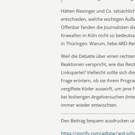
Hätten Riexinger und Co. tatsächli
entschieden, welche wichtigen Äuße
Offenbar fanden die Journalisten 
Krawallen in Köln nicht so bedeuts
in Thüringen. Warum, liebe ARD-Re
Weil die Debatte über einen rechten
Reaktionen verspricht, wie das Rei
Linkspartei? Vielleicht sollte sich d
Frage erörtern, ob sie ihrem Progr
vergiftete Köder auswirft, um jene
bei bisherigen Angelversuchen (Int
immer wieder entwischten.
Den Beitrag bequem ausdrucken un
https://storify.com/adtstar/ard-schi