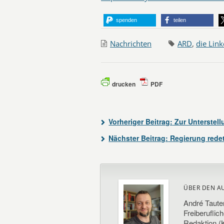
spenden
teilen
Nachrichten
ARD
,
die Link
drucken
PDF
Vorheriger Beitrag:
Zur Unterstell
Nächster Beitrag:
Regierung redet
ÜBER DEN A
André Taute
Freiberuflic
Redaktion (K