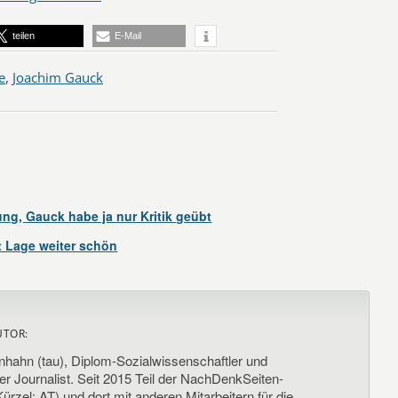
teilen
E-Mail
e
,
Joachim Gauck
ung, Gauck habe ja nur Kritik geübt
 Lage weiter schön
UTOR:
nhahn (tau), Diplom-Sozialwissenschaftler und
her Journalist. Seit 2015 Teil der NachDenkSeiten-
ürzel: AT) und dort mit anderen Mitarbeitern für die