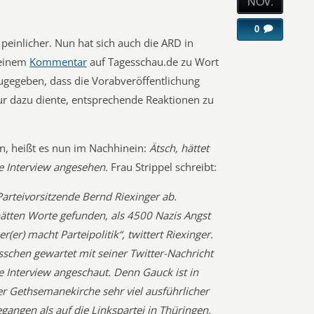
NOV.
0
einlicher. Nun hat sich auch die ARD in
 einem
Kommentar
auf Tagesschau.de zu Wort
gegeben, dass die Vorabveröffentlichung
nur dazu diente, entsprechende Reaktionen zu
n, heißt es nun im Nachhinein:
Ätsch, hättet
 Interview angesehen.
Frau Strippel schreibt:
arteivorsitzende Bernd Riexinger ab.
ätten Worte gefunden, als 4500 Nazis Angst
(er) macht Parteipolitik“, twittert Riexinger.
sschen gewartet mit seiner Twitter-Nachricht
e Interview angeschaut. Denn Gauck ist in
er Gethsemanekirche sehr viel ausführlicher
egangen als auf die Linkspartei in Thüringen.