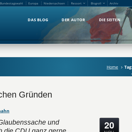
Bundestagswahl
Europa
Niedersachsen
Ressort
Blogroll
Archiv
Bundestagswahl
Europa
Niedersachsen
Ressort
Blogroll
Archiv
DAS BLOG
DER AUTOR
DIE SEITEN
DAS BLOG
DER AUTOR
DIE SEITEN
Home
Tag
ischen Gründen
hahn
20
t Glaubenssache und
h die CDU ganz gerne.