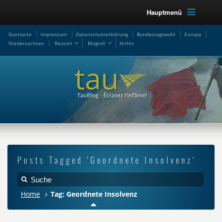
Hauptmenü
Startseite
Impressum
Datenschutzerklärung
Bundestagswahl
Europa
Niedersachsen
Ressort
Blogroll
Archiv
Posts Tagged 'Geordnete Insolvenz'
Home
Tag: Geordnete Insolvenz