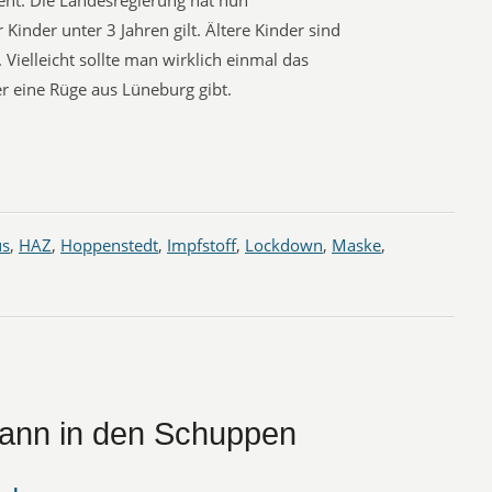
ht. Die Landesregierung hat nun
Kinder unter 3 Jahren gilt. Ältere Kinder sind
 Vielleicht sollte man wirklich einmal das
r eine Rüge aus Lüneburg gibt.
us
,
HAZ
,
Hoppenstedt
,
Impfstoff
,
Lockdown
,
Maske
,
ann in den Schuppen