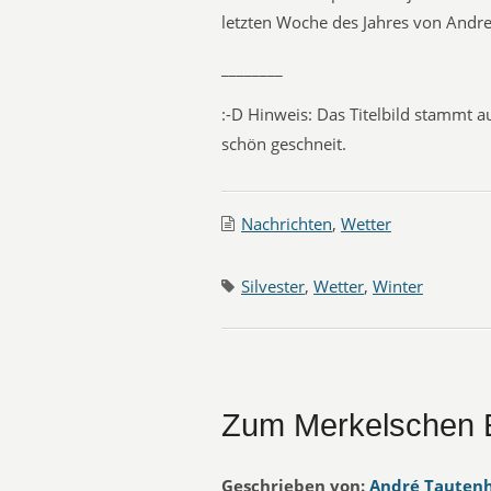
letzten Woche des Jahres von And
________
:-D
Hinweis: Das Titelbild stammt 
schön geschneit.
Nachrichten
,
Wetter
Silvester
,
Wetter
,
Winter
Zum Merkelschen 
Geschrieben von:
André Tauten