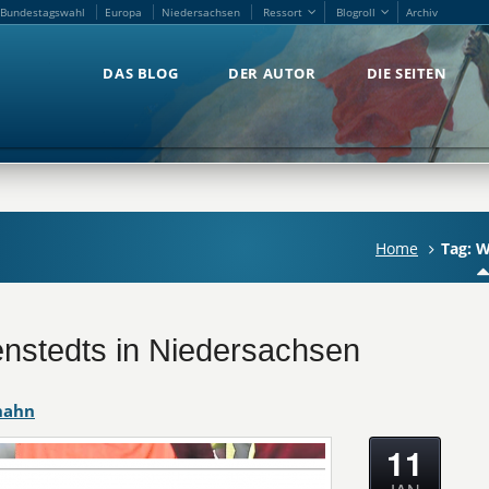
Bundestagswahl
Europa
Niedersachsen
Ressort
Blogroll
Archiv
Bundestagswahl
Europa
Niedersachsen
Ressort
Blogroll
Archiv
DAS BLOG
DER AUTOR
DIE SEITEN
DAS BLOG
DER AUTOR
DIE SEITEN
Home
Tag: W
nstedts in Niedersachsen
hahn
11