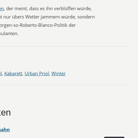
en
, der meint, dass es ihn verblüffen würde,
ht nur übers Wetter jammern würde, sondern
orgen-so-Roberto-Blanco-Politik der
ulanten.
l
,
Kabarett
,
Urban Priol
,
Winter
ken
hahn