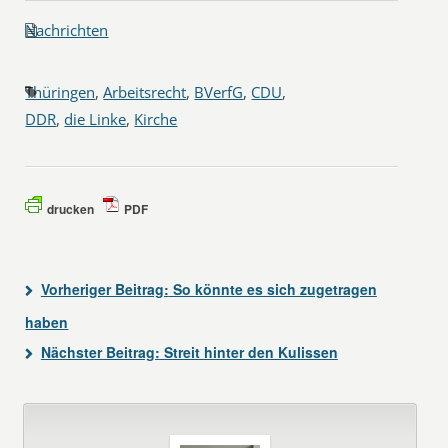
Nachrichten
Thüringen
,
Arbeitsrecht
,
BVerfG
,
CDU
,
DDR
,
die Linke
,
Kirche
drucken
PDF
Vorheriger Beitrag:
So könnte es sich zugetragen
haben
Nächster Beitrag:
Streit hinter den Kulissen