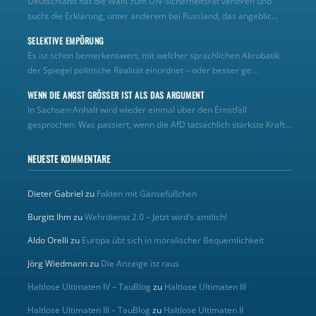
Deutschland hat die Wahl zum UN‑Sicherheitsrat verloren und
sucht die Erklärung, unter anderem bei Russland, das angeblic...
SELEKTIVE EMPÖRUNG
Es ist schon bemerkenswert, mit welcher sprachlichen Akrobatik
der Spiegel politische Realität einordnet – oder besser ge...
WENN DIE ANGST GRÖSSER IST ALS DAS ARGUMENT
In Sachsen-Anhalt wird wieder einmal über den Ernstfall
gesprochen: Was passiert, wenn die AfD tatsächlich stärkste Kraft...
NEUESTE KOMMENTARE
Dieter Gabriel
zu
Fakten mit Gänsefüßchen
Burgitt Ihm
zu
Wehrdienst 2.0 – Jetzt wird’s amtlich!
Aldo Orelli
zu
Europa übt sich in moralischer Bequemlichkeit
Jörg Wiedmann
zu
Die Anzeige ist raus
Haltlose Ultimaten IV – TauBlog
zu
Haltlose Ultimaten III
Haltlose Ultimaten III – TauBlog
zu
Haltlose Ultimaten II