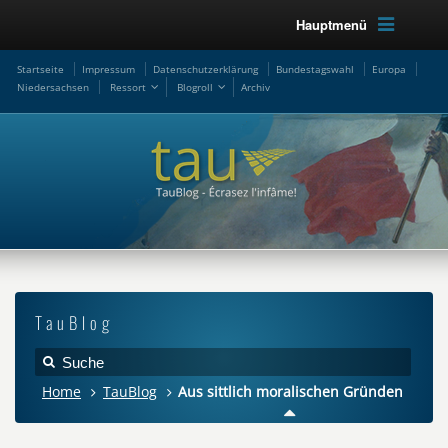
Hauptmenü
Startseite
Impressum
Datenschutzerklärung
Bundestagswahl
Europa
Niedersachsen
Ressort
Blogroll
Archiv
TauBlog
Home
TauBlog
Aus sittlich moralischen Gründen