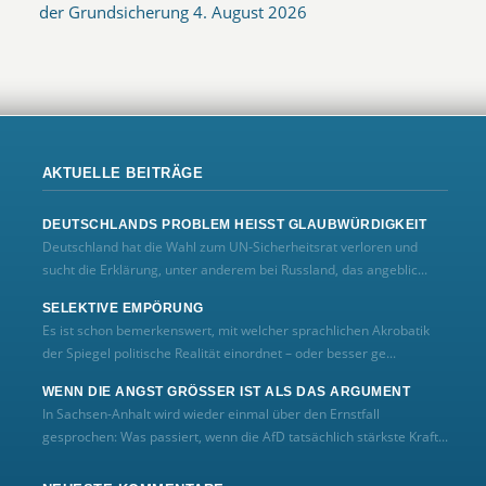
der Grundsicherung
4. August 2026
AKTUELLE BEITRÄGE
DEUTSCHLANDS PROBLEM HEISST GLAUBWÜRDIGKEIT
Deutschland hat die Wahl zum UN‑Sicherheitsrat verloren und
sucht die Erklärung, unter anderem bei Russland, das angeblic...
SELEKTIVE EMPÖRUNG
Es ist schon bemerkenswert, mit welcher sprachlichen Akrobatik
der Spiegel politische Realität einordnet – oder besser ge...
WENN DIE ANGST GRÖSSER IST ALS DAS ARGUMENT
In Sachsen-Anhalt wird wieder einmal über den Ernstfall
gesprochen: Was passiert, wenn die AfD tatsächlich stärkste Kraft...