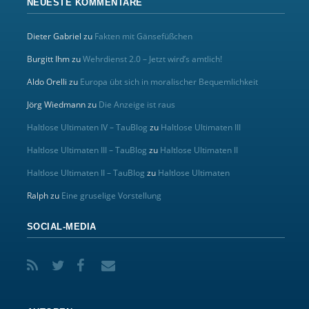
NEUESTE KOMMENTARE
Dieter Gabriel
zu
Fakten mit Gänsefüßchen
Burgitt Ihm
zu
Wehrdienst 2.0 – Jetzt wird’s amtlich!
Aldo Orelli
zu
Europa übt sich in moralischer Bequemlichkeit
Jörg Wiedmann
zu
Die Anzeige ist raus
Haltlose Ultimaten IV – TauBlog
zu
Haltlose Ultimaten III
Haltlose Ultimaten III – TauBlog
zu
Haltlose Ultimaten II
Haltlose Ultimaten II – TauBlog
zu
Haltlose Ultimaten
Ralph
zu
Eine gruselige Vorstellung
SOCIAL-MEDIA