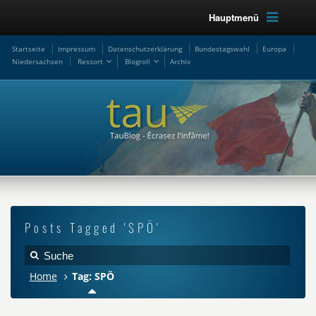
Hauptmenü
Startseite
Impressum
Datenschutzerklärung
Bundestagswahl
Europa
Niedersachsen
Ressort
Blogroll
Archiv
Posts Tagged 'SPÖ'
Home
Tag: SPÖ