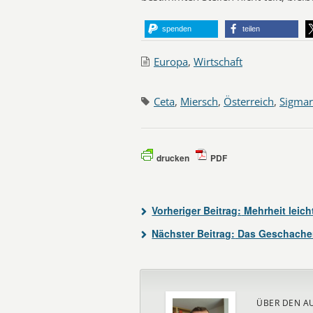
spenden
teilen
Europa
,
Wirtschaft
Ceta
,
Miersch
,
Österreich
,
Sigmar
drucken
PDF
Vorheriger Beitrag:
Mehrheit leic
Nächster Beitrag:
Das Geschacher
ÜBER DEN A