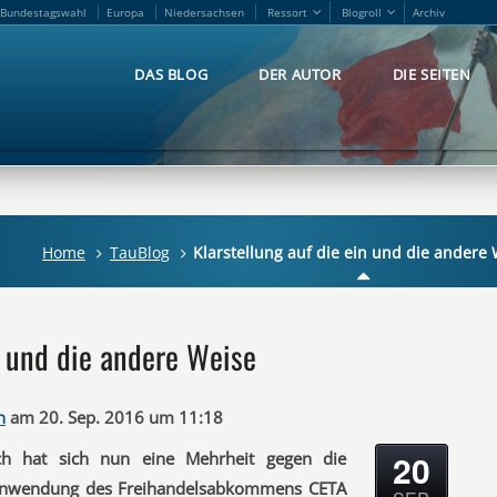
Bundestagswahl
Europa
Niedersachsen
Ressort
Blogroll
Archiv
Bundestagswahl
Europa
Niedersachsen
Ressort
Blogroll
Archiv
DAS BLOG
DER AUTOR
DIE SEITEN
DAS BLOG
DER AUTOR
DIE SEITEN
Home
TauBlog
Klarstellung auf die ein und die andere
n und die andere Weise
n
am 20. Sep. 2016 um 11:18
20
ich hat sich nun eine Mehrheit gegen die
 Anwendung des Freihandelsabkommens CETA