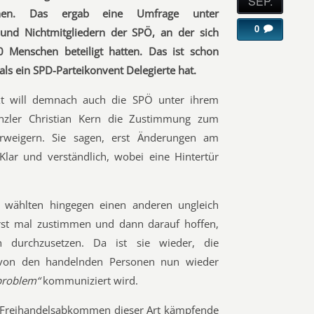
SEP.
chen. Das ergab eine Umfrage unter
0
 und Nichtmitgliedern der SPÖ, an der sich
 Menschen beteiligt hatten. Das ist schon
ls ein SPD-Parteikonvent Delegierte hat.
t will demnach auch die SPÖ unter ihrem
anzler Christian Kern die Zustimmung zum
rweigern. Sie sagen, erst Änderungen am
lar und verständlich, wobei eine Hintertür
e wählten hingegen einen anderen ungleich
erst mal zustimmen und dann darauf hoffen,
n durchzusetzen. Da ist sie wieder, die
 von den handelnden Personen nun wieder
problem“
kommuniziert wird.
 Freihandelsabkommen dieser Art kämpfende