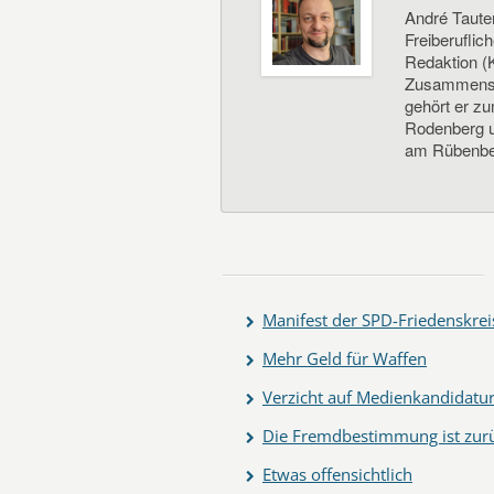
André Taute
Freiberuflic
Redaktion (K
Zusammenste
gehört er z
Rodenberg un
am Rübenbe
Manifest der SPD-Friedenskrei
Mehr Geld für Waffen
Verzicht auf Medienkandidatu
Die Fremdbestimmung ist zur
Etwas offensichtlich