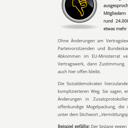
ausgespro
Mitgliedern
rund 24.000
etwas mehr a
Ohne Änderungen am Vertragstex
Parteivorsitzenden und Bundesk
Abkommen im EU-Ministerrat ve
Vertragswerk, dann Zustimmung. K
auch hier offen bleibt.
Die Sozialdemokraten hierzuland
komplizierteren Weg. Sie sagen, 
Änderungen in Zusatzprotokolle
offenkundige Mogelpackung, die
unter dem Stichwort
„Vermittlungs
Beispiel gefällig:
Der bislang gegen