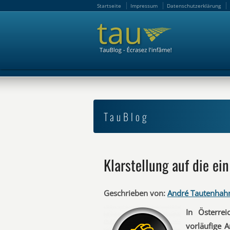
Startseite
Impressum
Datenschutzerklärung
Startseite
Impressum
Datenschutzerklärung
TauBlog
Klarstellung auf die ei
Geschrieben von:
André Tautenhah
In Österre
vorläufige