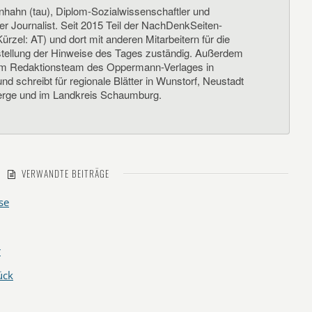
nhahn (tau), Diplom-Sozialwissenschaftler und
her Journalist. Seit 2015 Teil der NachDenkSeiten-
ürzel: AT) und dort mit anderen Mitarbeitern für die
llung der Hinweise des Tages zuständig. Außerdem
um Redaktionsteam des Oppermann-Verlages in
d schreibt für regionale Blätter in Wunstorf, Neustadt
rge und im Landkreis Schaumburg.
VERWANDTE BEITRÄGE
se
r
ück