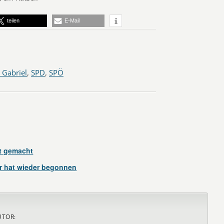
teilen
E-Mail
 Gabriel
,
SPD
,
SPÖ
ht gemacht
 hat wieder begonnen
UTOR: