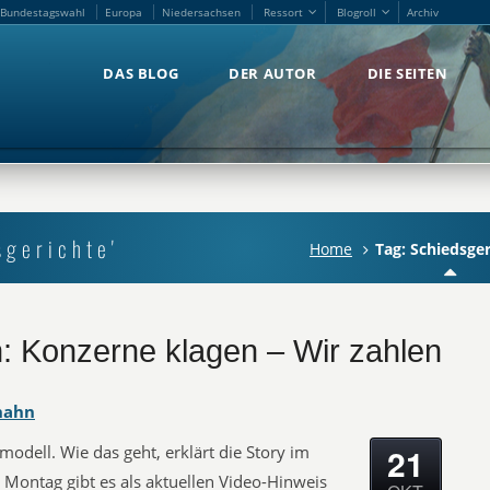
Bundestagswahl
Europa
Niedersachsen
Ressort
Blogroll
Archiv
Bundestagswahl
Europa
Niedersachsen
Ressort
Blogroll
Archiv
DAS BLOG
DER AUTOR
DIE SEITEN
DAS BLOG
DER AUTOR
DIE SEITEN
sgerichte'
Home
Tag: Schiedsger
n: Konzerne klagen – Wir zahlen
hahn
21
modell. Wie das geht, erklärt die Story im
Montag gibt es als aktuellen Video-Hinweis