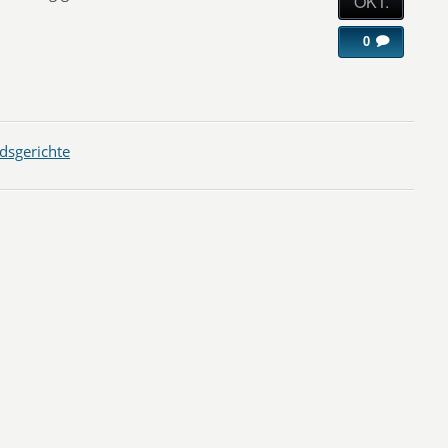
OKT.
0
dsgerichte