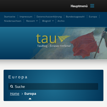
Hauptmenü
Startseite
Impressum
Datenschutzerklärung
Bundestagswahl
Europa
Niedersachsen
Ressort
Blogroll
Archiv
Europa
Home
Europa