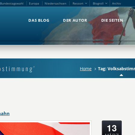
Bundestagswahl
Europa
Niedersachsen
Ressort
Blogroll
Archiv
Bundestagswahl
Europa
Niedersachsen
Ressort
Blogroll
Archiv
DAS BLOG
DER AUTOR
DIE SEITEN
DAS BLOG
DER AUTOR
DIE SEITEN
bstimmung'
Home
Tag: Volksabsti
hahn
13