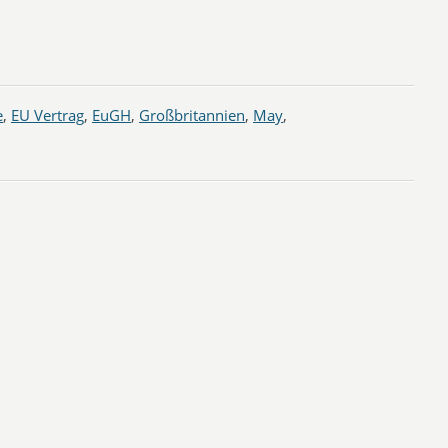
e
,
EU Vertrag
,
EuGH
,
Großbritannien
,
May
,