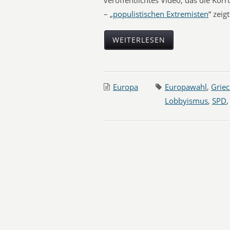
veröffentlichtes Video, das die Kor
– „
populistischen Extremisten
“ zeigt
WEITERLESEN
Europa
Europawahl
,
Grie
Lobbyismus
,
SPD