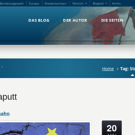
Bundestagswahl
Europa
Niedersachsen
Ressort
Blogroll
Archiv
Bundestagswahl
Europa
Niedersachsen
Ressort
Blogroll
Archiv
DAS BLOG
DER AUTOR
DIE SEITEN
DAS BLOG
DER AUTOR
DIE SEITEN
e'
Home
Tag: St
aputt
hahn
20