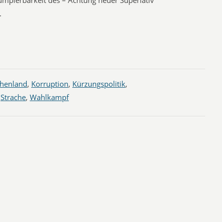
rumpierbarkeit des – Achtung neuer Superlativ
.
chenland
,
Korruption
,
Kürzungspolitik
,
,
Strache
,
Wahlkampf