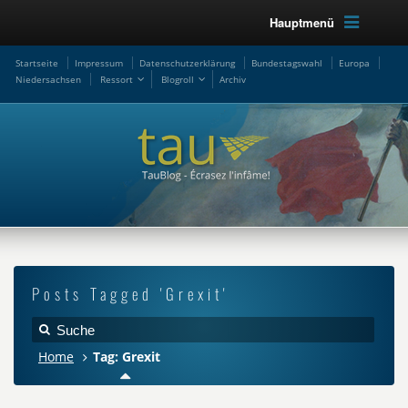
Hauptmenü
Startseite
Impressum
Datenschutzerklärung
Bundestagswahl
Europa
Niedersachsen
Ressort
Blogroll
Archiv
Posts Tagged 'Grexit'
Home
Tag: Grexit