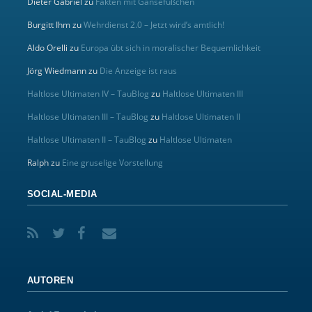
Dieter Gabriel
zu
Fakten mit Gänsefüßchen
Burgitt Ihm
zu
Wehrdienst 2.0 – Jetzt wird’s amtlich!
Aldo Orelli
zu
Europa übt sich in moralischer Bequemlichkeit
Jörg Wiedmann
zu
Die Anzeige ist raus
Haltlose Ultimaten IV – TauBlog
zu
Haltlose Ultimaten III
Haltlose Ultimaten III – TauBlog
zu
Haltlose Ultimaten II
Haltlose Ultimaten II – TauBlog
zu
Haltlose Ultimaten
Ralph
zu
Eine gruselige Vorstellung
SOCIAL-MEDIA
AUTOREN