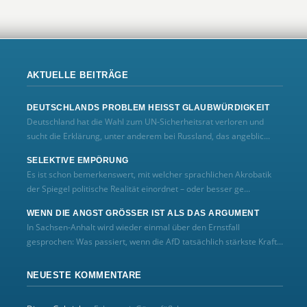
AKTUELLE BEITRÄGE
DEUTSCHLANDS PROBLEM HEISST GLAUBWÜRDIGKEIT
Deutschland hat die Wahl zum UN‑Sicherheitsrat verloren und
sucht die Erklärung, unter anderem bei Russland, das angeblic...
SELEKTIVE EMPÖRUNG
Es ist schon bemerkenswert, mit welcher sprachlichen Akrobatik
der Spiegel politische Realität einordnet – oder besser ge...
WENN DIE ANGST GRÖSSER IST ALS DAS ARGUMENT
In Sachsen-Anhalt wird wieder einmal über den Ernstfall
gesprochen: Was passiert, wenn die AfD tatsächlich stärkste Kraft...
NEUESTE KOMMENTARE