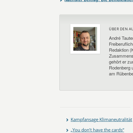
ÜBER DEN A
André Taute
Freiberuflic
Redaktion (K
Zusammenste
gehört er z
Rodenberg un
am Rübenbe
Kampfansage Klimaneutralität
„You don’t have the cards“