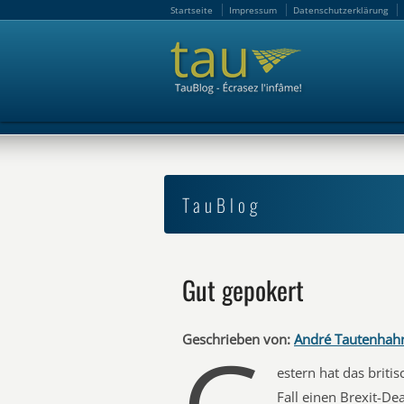
Startseite
Impressum
Datenschutzerklärung
Startseite
Impressum
Datenschutzerklärung
TauBlog
Gut gepokert
Geschrieben von:
André Tautenhah
estern hat das briti
Fall einen Brexit-De