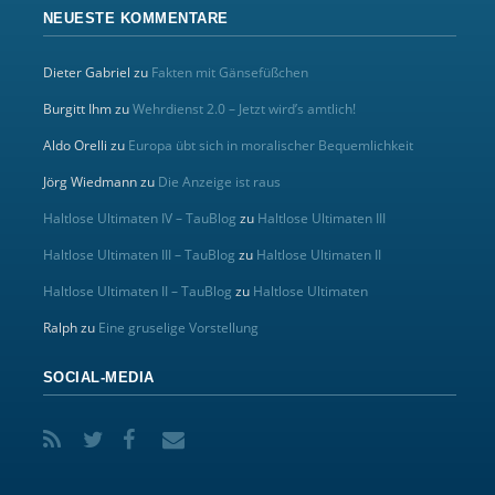
NEUESTE KOMMENTARE
Dieter Gabriel
zu
Fakten mit Gänsefüßchen
Burgitt Ihm
zu
Wehrdienst 2.0 – Jetzt wird’s amtlich!
Aldo Orelli
zu
Europa übt sich in moralischer Bequemlichkeit
Jörg Wiedmann
zu
Die Anzeige ist raus
Haltlose Ultimaten IV – TauBlog
zu
Haltlose Ultimaten III
Haltlose Ultimaten III – TauBlog
zu
Haltlose Ultimaten II
Haltlose Ultimaten II – TauBlog
zu
Haltlose Ultimaten
Ralph
zu
Eine gruselige Vorstellung
SOCIAL-MEDIA