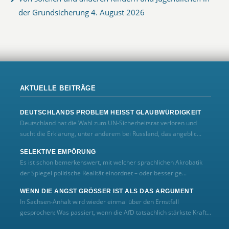
der Grundsicherung
4. August 2026
AKTUELLE BEITRÄGE
DEUTSCHLANDS PROBLEM HEISST GLAUBWÜRDIGKEIT
Deutschland hat die Wahl zum UN‑Sicherheitsrat verloren und
sucht die Erklärung, unter anderem bei Russland, das angeblic...
SELEKTIVE EMPÖRUNG
Es ist schon bemerkenswert, mit welcher sprachlichen Akrobatik
der Spiegel politische Realität einordnet – oder besser ge...
WENN DIE ANGST GRÖSSER IST ALS DAS ARGUMENT
In Sachsen-Anhalt wird wieder einmal über den Ernstfall
gesprochen: Was passiert, wenn die AfD tatsächlich stärkste Kraft...