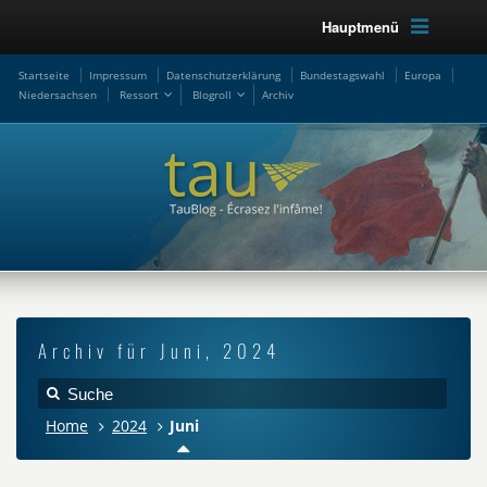
Hauptmenü
Startseite
Impressum
Datenschutzerklärung
Bundestagswahl
Europa
Niedersachsen
Ressort
Blogroll
Archiv
Archiv für Juni, 2024
Home
2024
Juni