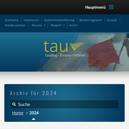
Hauptmenü
Startseite
Impressum
Datenschutzerklärung
Bundestagswahl
Europa
Niedersachsen
Ressort
Blogroll
Archiv
Archiv für 2024
Home
2024