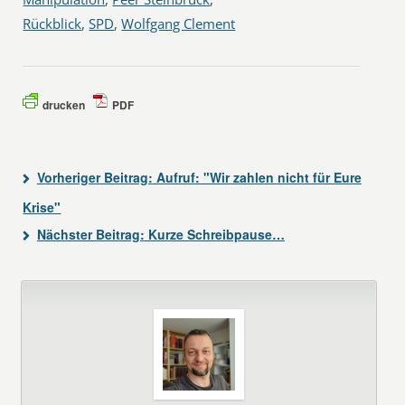
Rückblick
,
SPD
,
Wolfgang Clement
drucken
PDF
Vorheriger Beitrag:
Aufruf: "Wir zahlen nicht für Eure
Krise"
Nächster Beitrag:
Kurze Schreibpause…