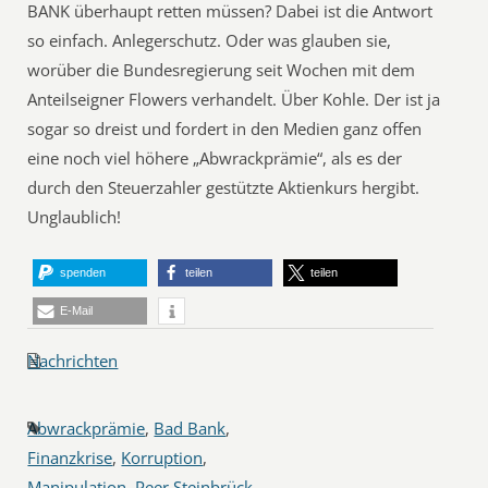
BANK überhaupt retten müssen? Dabei ist die Antwort
so einfach. Anlegerschutz. Oder was glauben sie,
worüber die Bundesregierung seit Wochen mit dem
Anteilseigner Flowers verhandelt. Über Kohle. Der ist ja
sogar so dreist und fordert in den Medien ganz offen
eine noch viel höhere „Abwrackprämie“, als es der
durch den Steuerzahler gestützte Aktienkurs hergibt.
Unglaublich!
spenden
teilen
teilen
E-Mail
Nachrichten
Abwrackprämie
,
Bad Bank
,
Finanzkrise
,
Korruption
,
Manipulation
,
Peer Steinbrück
,