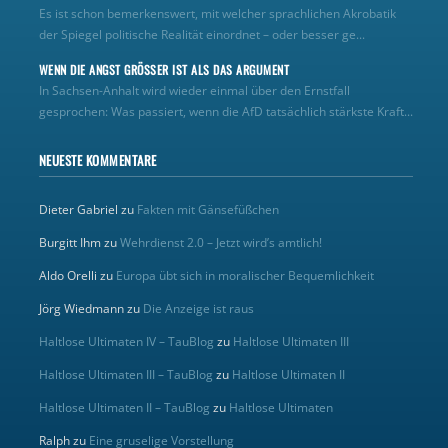
Es ist schon bemerkenswert, mit welcher sprachlichen Akrobatik
der Spiegel politische Realität einordnet – oder besser ge...
WENN DIE ANGST GRÖSSER IST ALS DAS ARGUMENT
In Sachsen-Anhalt wird wieder einmal über den Ernstfall
gesprochen: Was passiert, wenn die AfD tatsächlich stärkste Kraft...
NEUESTE KOMMENTARE
Dieter Gabriel
zu
Fakten mit Gänsefüßchen
Burgitt Ihm
zu
Wehrdienst 2.0 – Jetzt wird’s amtlich!
Aldo Orelli
zu
Europa übt sich in moralischer Bequemlichkeit
Jörg Wiedmann
zu
Die Anzeige ist raus
Haltlose Ultimaten IV – TauBlog
zu
Haltlose Ultimaten III
Haltlose Ultimaten III – TauBlog
zu
Haltlose Ultimaten II
Haltlose Ultimaten II – TauBlog
zu
Haltlose Ultimaten
Ralph
zu
Eine gruselige Vorstellung