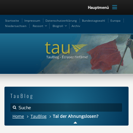
Hauptmenü
Startseite
Impressum
Datenschutzerklärung
Bundestagswahl
Europa
Niedersachsen
Ressort
Blogroll
Archiv
TauBlog
Home
TauBlog
Tal der Ahnungslosen?