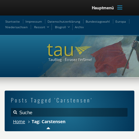
Hauptmenü
Startseite
Impressum
Datenschutzerklärung
Bundestagswahl
Europa
Niedersachsen
Ressort
Blogroll
Archiv
Posts Tagged 'Carstensen'
Home
Tag: Carstensen