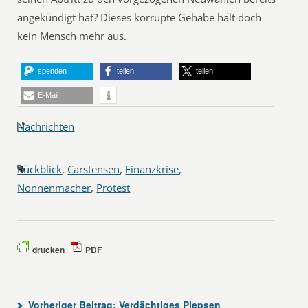
angekündigt hat? Dieses korrupte Gehabe hält doch
kein Mensch mehr aus.
spenden
teilen
teilen
E-Mail
Nachrichten
Rückblick
,
Carstensen
,
Finanzkrise
,
Nonnenmacher
,
Protest
drucken
PDF
Vorheriger Beitrag:
Verdächtiges Piepsen