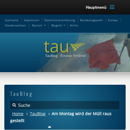
Hauptmenü
Startseite
Impressum
Datenschutzerklärung
Bundestagswahl
Europa
Niedersachsen
Ressort
Blogroll
Archiv
TauBlog
Home
TauBlog
Am Montag wird der Müll raus
gestellt