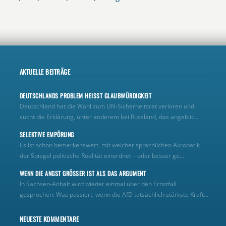
AKTUELLE BEITRÄGE
DEUTSCHLANDS PROBLEM HEISST GLAUBWÜRDIGKEIT
Deutschland hat die Wahl zum UN‑Sicherheitsrat verloren und
sucht die Erklärung, unter anderem bei Russland, das angeblic...
SELEKTIVE EMPÖRUNG
Es ist schon bemerkenswert, mit welcher sprachlichen Akrobatik
der Spiegel politische Realität einordnet – oder besser ge...
WENN DIE ANGST GRÖSSER IST ALS DAS ARGUMENT
In Sachsen-Anhalt wird wieder einmal über den Ernstfall
gesprochen: Was passiert, wenn die AfD tatsächlich stärkste Kraft...
NEUESTE KOMMENTARE