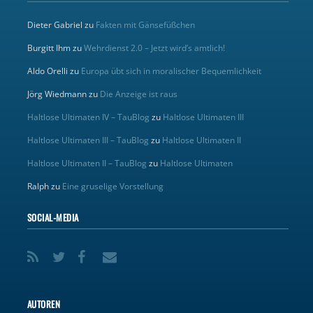
Dieter Gabriel
zu
Fakten mit Gänsefüßchen
Burgitt Ihm
zu
Wehrdienst 2.0 – Jetzt wird’s amtlich!
Aldo Orelli
zu
Europa übt sich in moralischer Bequemlichkeit
Jörg Wiedmann
zu
Die Anzeige ist raus
Haltlose Ultimaten IV – TauBlog
zu
Haltlose Ultimaten III
Haltlose Ultimaten III – TauBlog
zu
Haltlose Ultimaten II
Haltlose Ultimaten II – TauBlog
zu
Haltlose Ultimaten
Ralph
zu
Eine gruselige Vorstellung
SOCIAL-MEDIA
AUTOREN