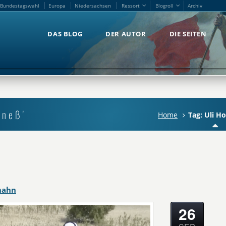
Bundestagswahl
Europa
Niedersachsen
Ressort
Blogroll
Archiv
Bundestagswahl
Europa
Niedersachsen
Ressort
Blogroll
Archiv
DAS BLOG
DER AUTOR
DIE SEITEN
DAS BLOG
DER AUTOR
DIE SEITEN
eneß'
Home
Tag: Uli H
hahn
26