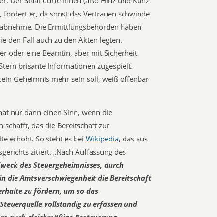
er. Der Staat dürfe ihnen (also Hinz und Kunz
, fordert er, da sonst das Vertrauen schwinde
er abnehme. Die Ermittlungsbehörden haben
e den Fall auch zu den Akten legten.
r oder eine Beamtin, aber mit Sicherheit
 Stern brisante Informationen zugespielt.
in Geheimnis mehr sein soll, weiß offenbar
hat nur dann einen Sinn, wenn die
schafft, das die Bereitschaft zur
te erhöht. So steht es bei
Wikipedia
, das aus
erichts zitiert. „Nach Auffassung des
Zweck des Steuergeheimnisses, durch
in die Amtsverschwiegenheit die Bereitschaft
erhalte zu fördern, um so das
 Steuerquelle vollständig zu erfassen und