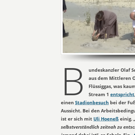
B
undeskanzler Olaf S
aus dem Mittleren O
Flüssiggas, was kau
Stream 1
entspricht
einen
Stadionbesuch
bei der Fuß
Aussicht. Bei den Arbeitsbedingu
ist er sich mit
Uli Hoeneß
einig.
selbstverständlich zeitnah zu entsc