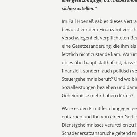
eine gesetzmäßige, d.h. insbesond
sicherzustellen.“
Im Fall Hoeneß gab es dieses Vertrau
bewusst vor dem Finanzamt verschle
Verschwiegenheit verpflichteten Be
eine Gesetzesänderung, die ihm als 
letztlich nicht zustande kam. Warum 
ob es überhaupt statthaft ist, dass s
finanziell, sondern auch politisch 
Steuergeheimnis beruft? Und wo ble
Sozialleistungen beziehen und dami
Geheimnisse mehr haben dürfen?
Wäre es den Ermittlern hingegen g
enttarnen und ihn von einem Geric
Dienstgeheimnisses verurteilen zu l
Schadenersatzansprüche geltend ma