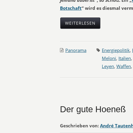
jemand dabei ist“
, so Scholz. Ein „
Botschaft
“ wird es diesmal verm
WEITERLESEN
Panorama
Energiepolitik
,
Meloni
,
Italien
Leyen
,
Waffen
Der gute Hoeneß
Geschrieben von:
André Tauten