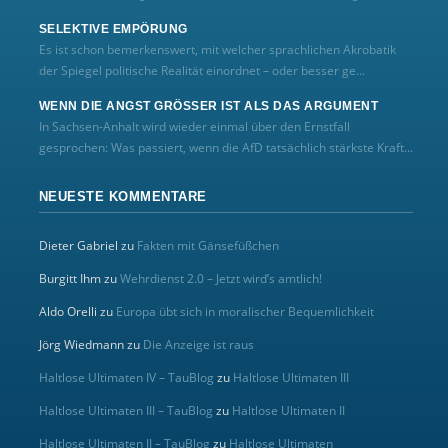
SELEKTIVE EMPÖRUNG
Es ist schon bemerkenswert, mit welcher sprachlichen Akrobatik
der Spiegel politische Realität einordnet – oder besser ge...
WENN DIE ANGST GRÖSSER IST ALS DAS ARGUMENT
In Sachsen-Anhalt wird wieder einmal über den Ernstfall
gesprochen: Was passiert, wenn die AfD tatsächlich stärkste Kraft...
NEUESTE KOMMENTARE
Dieter Gabriel
zu
Fakten mit Gänsefüßchen
Burgitt Ihm
zu
Wehrdienst 2.0 – Jetzt wird’s amtlich!
Aldo Orelli
zu
Europa übt sich in moralischer Bequemlichkeit
Jörg Wiedmann
zu
Die Anzeige ist raus
Haltlose Ultimaten IV – TauBlog
zu
Haltlose Ultimaten III
Haltlose Ultimaten III – TauBlog
zu
Haltlose Ultimaten II
Haltlose Ultimaten II – TauBlog
zu
Haltlose Ultimaten