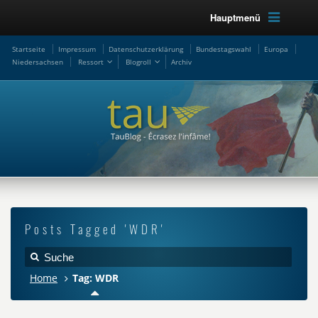
Hauptmenü
Startseite
Impressum
Datenschutzerklärung
Bundestagswahl
Europa
Niedersachsen
Ressort
Blogroll
Archiv
Posts Tagged 'WDR'
Home
Tag: WDR