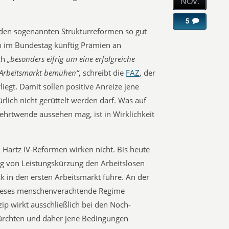
NOV.
5
den sogenannten Strukturreformen so gut
on im Bundestag künftig Prämien an
ich
„besonders eifrig um eine erfolgreiche
 Arbeitsmarkt bemühen“
, schreibt die
FAZ
, der
liegt. Damit sollen positive Anreize jene
lich nicht gerüttelt werden darf. Was auf
ehrtwende aussehen mag, ist in Wirklichkeit
 Hartz IV-Reformen wirken nicht. Bis heute
ung von Leistungskürzung den Arbeitslosen
ck in den ersten Arbeitsmarkt führe. An der
 dieses menschenverachtende Regime
zip wirkt ausschließlich bei den Noch-
 fürchten und daher jene Bedingungen