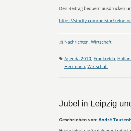
Den Beitrag bequem ausdrucken un
https://storify.com/adtstar/keine-
Nachrichten
,
Wirtschaft
Agenda 2010
,
Frankreich
,
Hollan
Herrmann
,
Wirtschaft
Jubel in Leipzig un
Geschrieben von:
André Tauten
Heute feiert die Sozialdemokratie 