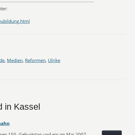
ter:
neubildung.html
de
,
Medien
,
Reformen
,
Ulrike
d in Kassel
hahn
ihren 150. Geburtstag und ein im Mai 2007