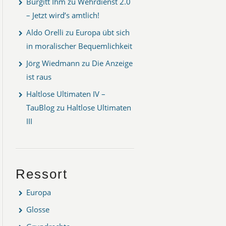
Burgitt Ihm
zu
Wehrdienst 2.0
– Jetzt wird’s amtlich!
Aldo Orelli
zu
Europa übt sich
in moralischer Bequemlichkeit
Jörg Wiedmann
zu
Die Anzeige
ist raus
Haltlose Ultimaten IV –
TauBlog
zu
Haltlose Ultimaten
III
Ressort
Europa
Glosse