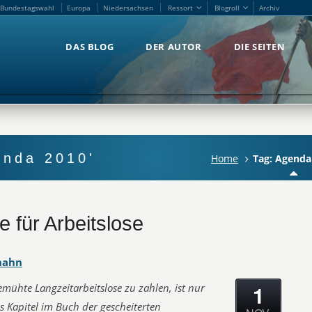
Bundestagswahl
Europa
Niedersachsen
Ressort
Blogroll
Archiv
Bundestagswahl
Europa
Niedersachsen
Ressort
Blogroll
Archiv
DAS BLOG
DER AUTOR
DIE SEITEN
DAS BLOG
DER AUTOR
DIE SEITEN
enda 2010'
Home
Tag: Agenda
 für Arbeitslose
hahn
1
emühte Langzeitarbeitslose zu zahlen, ist nur
s Kapitel im Buch der gescheiterten