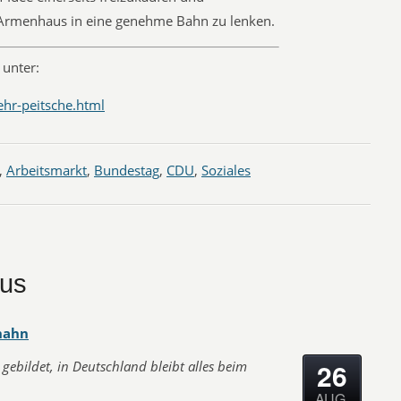
 Armenhaus in eine genehme Bahn zu lenken.
unter:
ehr-peitsche.html
,
Arbeitsmarkt
,
Bundestag
,
CDU
,
Soziales
aus
hahn
26
gebildet, in Deutschland bleibt alles beim
AUG.