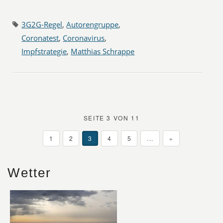
3G2G-Regel
,
Autorengruppe
,
Coronatest
,
Coronavirus
,
Impfstrategie
,
Matthias Schrappe
SEITE 3 VON 11
1
2
3
4
5
...
»
Wetter