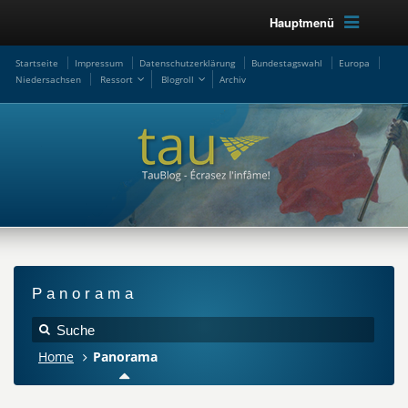
Hauptmenü
Startseite
Impressum
Datenschutzerklärung
Bundestagswahl
Europa
Niedersachsen
Ressort
Blogroll
Archiv
Panorama
Home
Panorama