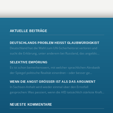
AKTUELLE BEITRÄGE
DEUTSCHLANDS PROBLEM HEISST GLAUBWÜRDIGKEIT
Deutschland hat die Wahl zum UN‑Sicherheitsrat verloren und
sucht die Erklärung, unter anderem bei Russland, das angeblic...
SELEKTIVE EMPÖRUNG
Es ist schon bemerkenswert, mit welcher sprachlichen Akrobatik
der Spiegel politische Realität einordnet – oder besser ge...
WENN DIE ANGST GRÖSSER IST ALS DAS ARGUMENT
In Sachsen-Anhalt wird wieder einmal über den Ernstfall
gesprochen: Was passiert, wenn die AfD tatsächlich stärkste Kraft...
NEUESTE KOMMENTARE