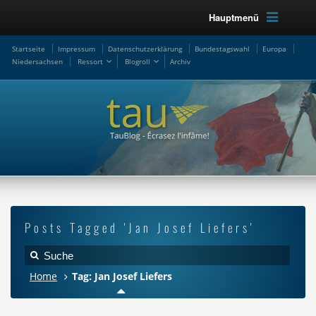
Hauptmenü
Startseite
Impressum
Datenschutzerklärung
Bundestagswahl
Europa
Niedersachsen
Ressort
Blogroll
Archiv
Posts Tagged 'Jan Josef Liefers'
Home
Tag: Jan Josef Liefers