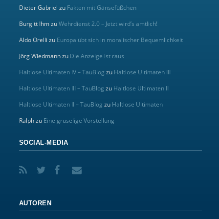
Dieter Gabriel
zu
Fakten mit Gänsefüßchen
Burgitt Ihm
zu
Wehrdienst 2.0 – Jetzt wird’s amtlich!
Aldo Orelli
zu
Europa übt sich in moralischer Bequemlichkeit
Jörg Wiedmann
zu
Die Anzeige ist raus
Haltlose Ultimaten IV – TauBlog
zu
Haltlose Ultimaten III
Haltlose Ultimaten III – TauBlog
zu
Haltlose Ultimaten II
Haltlose Ultimaten II – TauBlog
zu
Haltlose Ultimaten
Ralph
zu
Eine gruselige Vorstellung
SOCIAL-MEDIA
AUTOREN