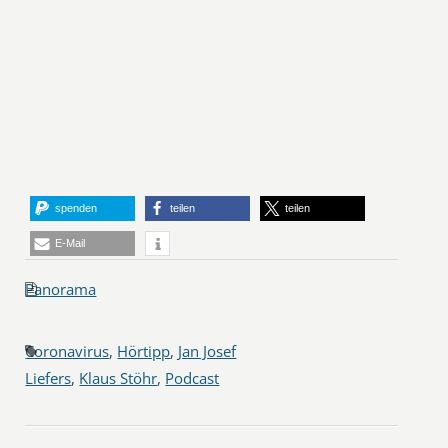
spenden
teilen
teilen
E-Mail
Panorama
Coronavirus
,
Hörtipp
,
Jan Josef
Liefers
,
Klaus Stöhr
,
Podcast