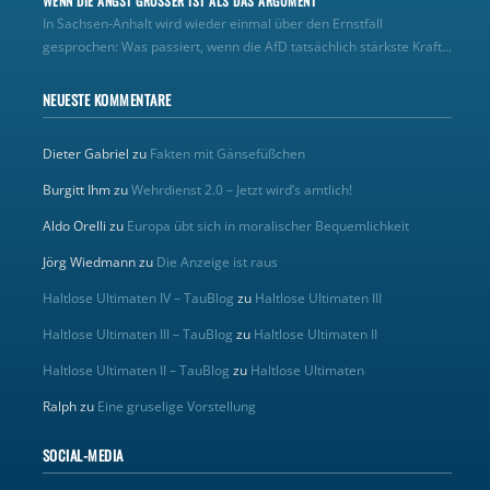
WENN DIE ANGST GRÖSSER IST ALS DAS ARGUMENT
In Sachsen-Anhalt wird wieder einmal über den Ernstfall
gesprochen: Was passiert, wenn die AfD tatsächlich stärkste Kraft...
NEUESTE KOMMENTARE
Dieter Gabriel
zu
Fakten mit Gänsefüßchen
Burgitt Ihm
zu
Wehrdienst 2.0 – Jetzt wird’s amtlich!
Aldo Orelli
zu
Europa übt sich in moralischer Bequemlichkeit
Jörg Wiedmann
zu
Die Anzeige ist raus
Haltlose Ultimaten IV – TauBlog
zu
Haltlose Ultimaten III
Haltlose Ultimaten III – TauBlog
zu
Haltlose Ultimaten II
Haltlose Ultimaten II – TauBlog
zu
Haltlose Ultimaten
Ralph
zu
Eine gruselige Vorstellung
SOCIAL-MEDIA