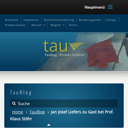
Hauptmenü
Startseite
Impressum
Datenschutzerklärung
Bundestagswahl
Europa
Niedersachsen
Ressort
Blogroll
Archiv
TauBlog
Home
TauBlog
Jan Josef Liefers zu Gast bei Prof.
Klaus Stöhr