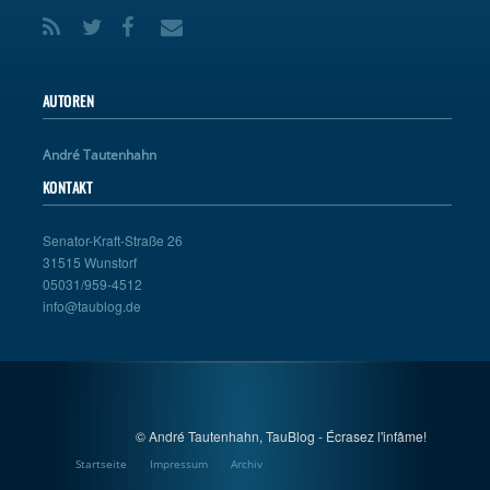
AUTOREN
André Tautenhahn
KONTAKT
Senator-Kraft-Straße 26
31515 Wunstorf
05031/959-4512
info@taublog.de
© André Tautenhahn, TauBlog - Écrasez l'infâme!
Startseite
Impressum
Archiv