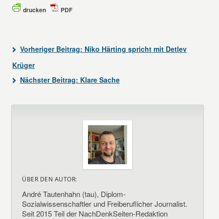
drucken
PDF
Vorheriger Beitrag:
Niko Härting spricht mit Detlev
Krüger
Nächster Beitrag:
Klare Sache
ÜBER DEN AUTOR:
André Tautenhahn (tau), Diplom-
Sozialwissenschaftler und Freiberuflicher Journalist.
Seit 2015 Teil der NachDenkSeiten-Redaktion