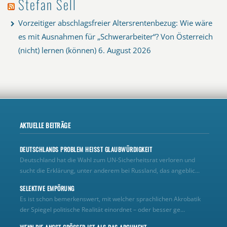
Stefan Sell
Vorzeitiger abschlagsfreier Altersrentenbezug: Wie wäre
es mit Ausnahmen für „Schwerarbeiter“? Von Österreich
(nicht) lernen (können)
6. August 2026
AKTUELLE BEITRÄGE
DEUTSCHLANDS PROBLEM HEISST GLAUBWÜRDIGKEIT
Deutschland hat die Wahl zum UN‑Sicherheitsrat verloren und
sucht die Erklärung, unter anderem bei Russland, das angeblic...
SELEKTIVE EMPÖRUNG
Es ist schon bemerkenswert, mit welcher sprachlichen Akrobatik
der Spiegel politische Realität einordnet – oder besser ge...