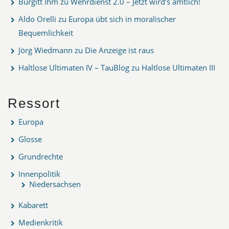
Burgitt Ihm
zu
Wehrdienst 2.0 – Jetzt wird’s amtlich!
Aldo Orelli
zu
Europa übt sich in moralischer
Bequemlichkeit
Jörg Wiedmann
zu
Die Anzeige ist raus
Haltlose Ultimaten IV – TauBlog
zu
Haltlose Ultimaten III
Ressort
Europa
Glosse
Grundrechte
Innenpolitik
Niedersachsen
Kabarett
Medienkritik