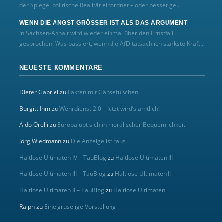
der Spiegel politische Realität einordnet – oder besser ge...
WENN DIE ANGST GRÖSSER IST ALS DAS ARGUMENT
In Sachsen-Anhalt wird wieder einmal über den Ernstfall
gesprochen: Was passiert, wenn die AfD tatsächlich stärkste Kraft...
NEUESTE KOMMENTARE
Dieter Gabriel
zu
Fakten mit Gänsefüßchen
Burgitt Ihm
zu
Wehrdienst 2.0 – Jetzt wird’s amtlich!
Aldo Orelli
zu
Europa übt sich in moralischer Bequemlichkeit
Jörg Wiedmann
zu
Die Anzeige ist raus
Haltlose Ultimaten IV – TauBlog
zu
Haltlose Ultimaten III
Haltlose Ultimaten III – TauBlog
zu
Haltlose Ultimaten II
Haltlose Ultimaten II – TauBlog
zu
Haltlose Ultimaten
Ralph
zu
Eine gruselige Vorstellung