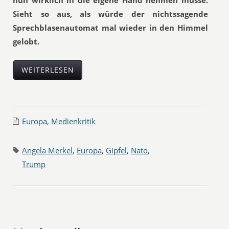
nun wirklich in die eigene Hand nehmen müsse.
Sieht so aus, als würde der nichtssagende
Sprechblasenautomat mal wieder in den Himmel
gelobt.
WEITERLESEN
Europa
,
Medienkritik
Angela Merkel
,
Europa
,
Gipfel
,
Nato
,
Trump