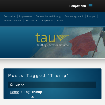
Hauptmenü
Startseite
Impressum
Datenschutzerklärung
Bundestagswahl
Europa
Niedersachsen
Ressort
Blogroll
Archiv
Posts Tagged 'Trump'
Home
Tag: Trump