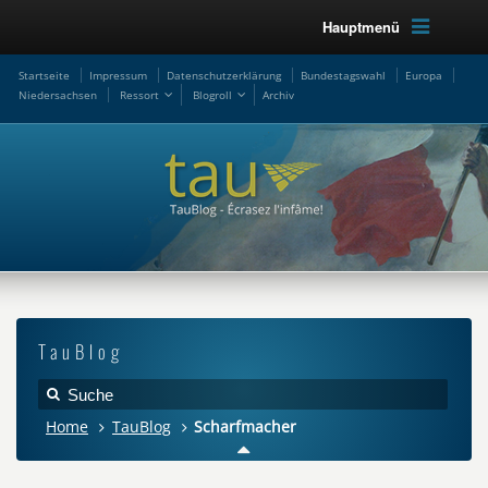
Hauptmenü
Startseite
Impressum
Datenschutzerklärung
Bundestagswahl
Europa
Niedersachsen
Ressort
Blogroll
Archiv
TauBlog
Home
TauBlog
Scharfmacher