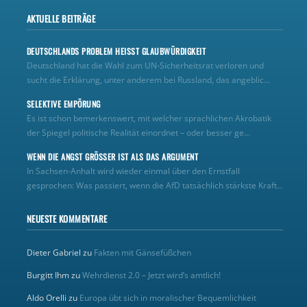
AKTUELLE BEITRÄGE
DEUTSCHLANDS PROBLEM HEISST GLAUBWÜRDIGKEIT
Deutschland hat die Wahl zum UN‑Sicherheitsrat verloren und
sucht die Erklärung, unter anderem bei Russland, das angeblic...
SELEKTIVE EMPÖRUNG
Es ist schon bemerkenswert, mit welcher sprachlichen Akrobatik
der Spiegel politische Realität einordnet – oder besser ge...
WENN DIE ANGST GRÖSSER IST ALS DAS ARGUMENT
In Sachsen-Anhalt wird wieder einmal über den Ernstfall
gesprochen: Was passiert, wenn die AfD tatsächlich stärkste Kraft...
NEUESTE KOMMENTARE
Dieter Gabriel
zu
Fakten mit Gänsefüßchen
Burgitt Ihm
zu
Wehrdienst 2.0 – Jetzt wird’s amtlich!
Aldo Orelli
zu
Europa übt sich in moralischer Bequemlichkeit