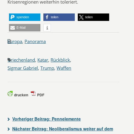
Krisenregionen weiterhin toleriert.
spenden
teilen
teilen
E-Mail
Europa
,
Panorama
Griechenland
,
Katar
,
Rückblick
,
Sigmar Gabriel
,
Trump
,
Waffen
drucken
PDF
Vorheriger Beitrag:
Pennelemente
Nächster Beitrag:
Neoliberalismus weiter auf dem