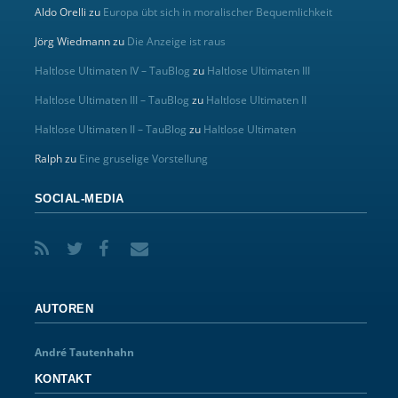
Aldo Orelli
zu
Europa übt sich in moralischer Bequemlichkeit
Jörg Wiedmann
zu
Die Anzeige ist raus
Haltlose Ultimaten IV – TauBlog
zu
Haltlose Ultimaten III
Haltlose Ultimaten III – TauBlog
zu
Haltlose Ultimaten II
Haltlose Ultimaten II – TauBlog
zu
Haltlose Ultimaten
Ralph
zu
Eine gruselige Vorstellung
SOCIAL-MEDIA
AUTOREN
André Tautenhahn
KONTAKT