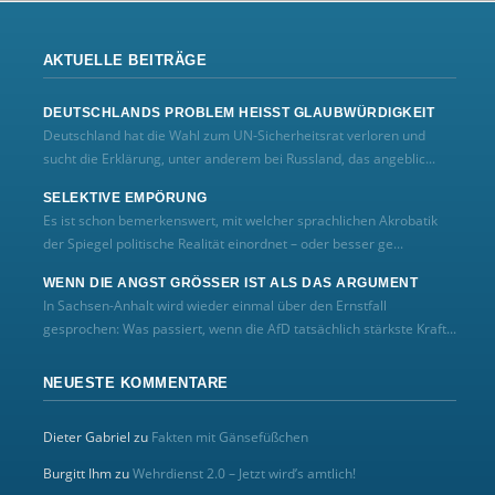
AKTUELLE BEITRÄGE
DEUTSCHLANDS PROBLEM HEISST GLAUBWÜRDIGKEIT
Deutschland hat die Wahl zum UN‑Sicherheitsrat verloren und
sucht die Erklärung, unter anderem bei Russland, das angeblic...
SELEKTIVE EMPÖRUNG
Es ist schon bemerkenswert, mit welcher sprachlichen Akrobatik
der Spiegel politische Realität einordnet – oder besser ge...
WENN DIE ANGST GRÖSSER IST ALS DAS ARGUMENT
In Sachsen-Anhalt wird wieder einmal über den Ernstfall
gesprochen: Was passiert, wenn die AfD tatsächlich stärkste Kraft...
NEUESTE KOMMENTARE
Dieter Gabriel
zu
Fakten mit Gänsefüßchen
Burgitt Ihm
zu
Wehrdienst 2.0 – Jetzt wird’s amtlich!