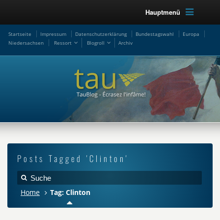
Hauptmenü
Startseite
Impressum
Datenschutzerklärung
Bundestagswahl
Europa
Niedersachsen
Ressort
Blogroll
Archiv
Posts Tagged 'Clinton'
Home
Tag: Clinton