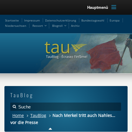
Hauptmenü
Startseite
Impressum
Datenschutzerklärung
Bundestagswahl
Europa
Niedersachsen
Ressort
Blogroll
Archiv
TauBlog
Home
TauBlog
Nach Merkel tritt auch Nahles…
vor die Presse