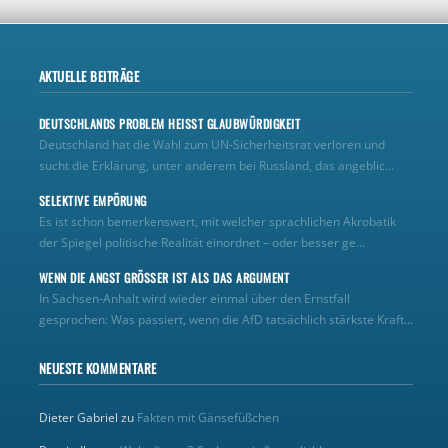
AKTUELLE BEITRÄGE
DEUTSCHLANDS PROBLEM HEISST GLAUBWÜRDIGKEIT
Deutschland hat die Wahl zum UN‑Sicherheitsrat verloren und
sucht die Erklärung, unter anderem bei Russland, das angeblic...
SELEKTIVE EMPÖRUNG
Es ist schon bemerkenswert, mit welcher sprachlichen Akrobatik
der Spiegel politische Realität einordnet – oder besser ge...
WENN DIE ANGST GRÖSSER IST ALS DAS ARGUMENT
In Sachsen-Anhalt wird wieder einmal über den Ernstfall
gesprochen: Was passiert, wenn die AfD tatsächlich stärkste Kraft...
NEUESTE KOMMENTARE
Dieter Gabriel
zu
Fakten mit Gänsefüßchen