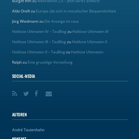
Burgitt Ihm
zu
Wehrdienst 2.0 – Jetzt wird’s amtlich!
Aldo Orelli
zu
Europa übt sich in moralischer Bequemlichkeit
Jörg Wiedmann
zu
Die Anzeige ist raus
Haltlose Ultimaten IV – TauBlog
zu
Haltlose Ultimaten III
Haltlose Ultimaten III – TauBlog
zu
Haltlose Ultimaten II
Haltlose Ultimaten II – TauBlog
zu
Haltlose Ultimaten
Ralph
zu
Eine gruselige Vorstellung
SOCIAL-MEDIA
AUTOREN
André Tautenhahn
KONTAKT