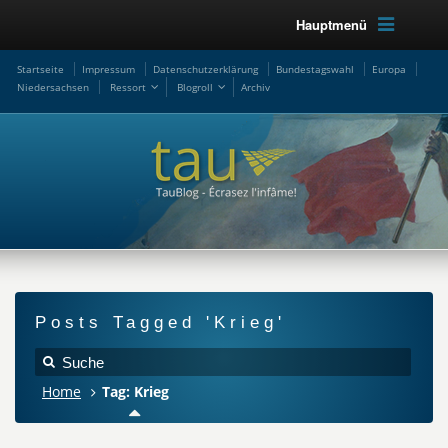
Hauptmenü
Startseite
Impressum
Datenschutzerklärung
Bundestagswahl
Europa
Niedersachsen
Ressort
Blogroll
Archiv
Posts Tagged 'Krieg'
Home
Tag: Krieg