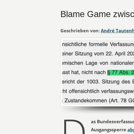
Blame Game zwisc
Geschrieben von:
André Tauten
D
as Bundesverfassun
Ausgangssperre
ab