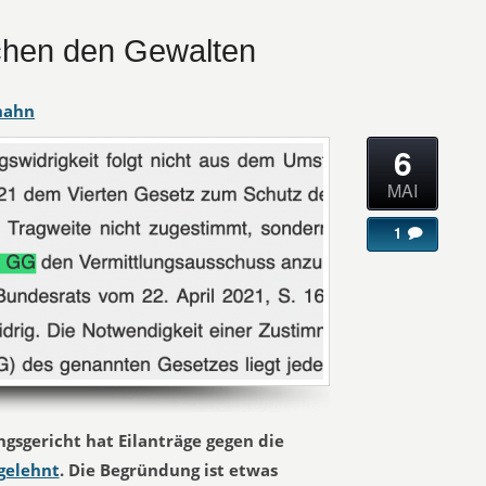
hen den Gewalten
hahn
6
MAI
1
gsgericht hat Eilanträge gegen die
gelehnt
. Die Begründung ist etwas