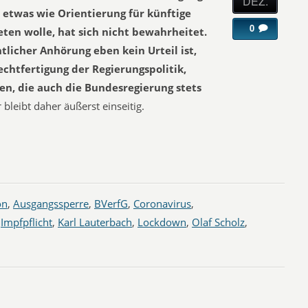
DEZ.
o etwas wie Orientierung für künftige
0
ten wolle, hat sich nicht bewahrheitet.
tlicher Anhörung eben kein Urteil ist,
Rechtfertigung der Regierungspolitik,
en, die auch die Bundesregierung stets
 bleibt daher äußerst einseitig.
on
,
Ausgangssperre
,
BVerfG
,
Coronavirus
,
,
Impfpflicht
,
Karl Lauterbach
,
Lockdown
,
Olaf Scholz
,