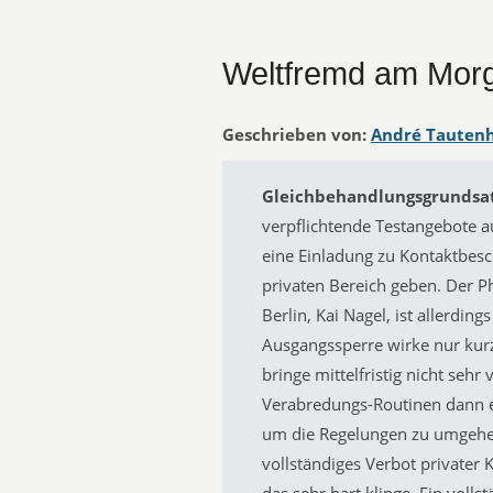
Weltfremd am Mor
Geschrieben von:
André Tauten
Gleichbehandlungsgrundsat
verpflichtende Testangebote a
eine Einladung zu Kontaktbe
privaten Bereich geben. Der P
Berlin, Kai Nagel, ist allerdin
Ausgangssperre wirke nur kurzf
bringe mittelfristig nicht sehr
Verabredungs-Routinen dann 
um die Regelungen zu umgehen.
vollständiges Verbot privater
das sehr hart klinge. Ein volls