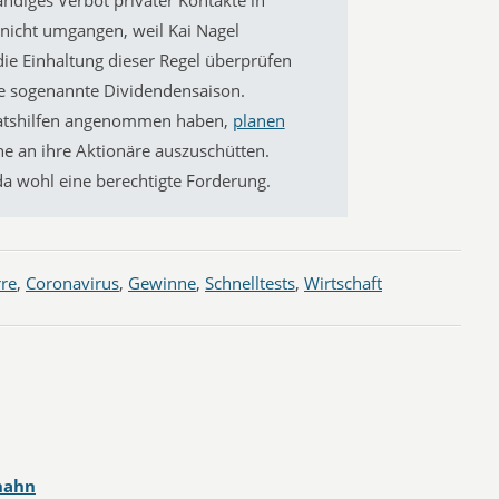
nicht umgangen, weil Kai Nagel
die Einhaltung dieser Regel überprüfen
die sogenannte Dividendensaison.
atshilfen angenommen haben,
planen
he an ihre Aktionäre auszuschütten.
a wohl eine berechtigte Forderung.
re
,
Coronavirus
,
Gewinne
,
Schnelltests
,
Wirtschaft
hahn