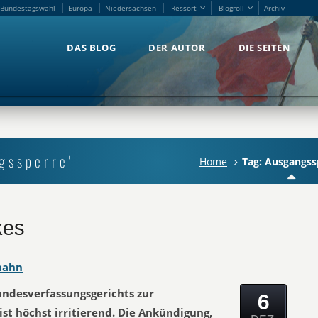
Bundestagswahl
Europa
Niedersachsen
Ressort
Blogroll
Archiv
Bundestagswahl
Europa
Niedersachsen
Ressort
Blogroll
Archiv
DAS BLOG
DER AUTOR
DIE SEITEN
DAS BLOG
DER AUTOR
DIE SEITEN
gssperre'
Home
Tag: Ausgangss
kes
hahn
6
undesverfassungsgerichts zur
t höchst irritierend. Die Ankündigung,