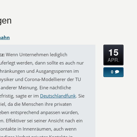
gen
hahn
15
z:
Wenn Unternehmen lediglich
APR.
uferlegt werden, dann sollte es auch nur
schränkungen und Ausgangssperren im
0
hysiker und Corona-Modellierer der TU
gs anderer Meinung. Eine nächtliche
ristig, sagte er im
Deutschlandfunk
. Sie
 viel, da die Menschen ihre privaten
eben entsprechend anpassen würden,
 Effektiver sei seiner Ansicht nach ein
 Kontakte in Innenräumen, auch wenn
tändiges Verbot privater Kontakte in