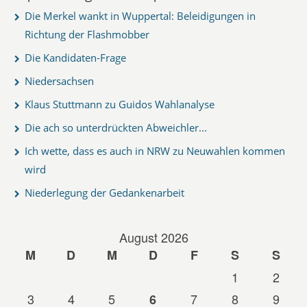
Die Merkel wankt in Wuppertal: Beleidigungen in
Richtung der Flashmobber
Die Kandidaten-Frage
Niedersachsen
Klaus Stuttmann zu Guidos Wahlanalyse
Die ach so unterdrückten Abweichler...
Ich wette, dass es auch in NRW zu Neuwahlen kommen
wird
Niederlegung der Gedankenarbeit
August 2026
M
D
M
D
F
S
S
1
2
3
4
5
7
8
9
6