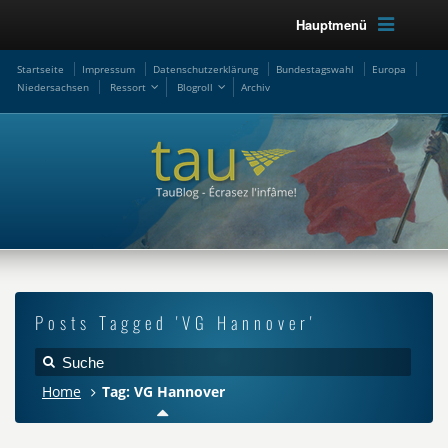
Hauptmenü
Startseite
Impressum
Datenschutzerklärung
Bundestagswahl
Europa
Niedersachsen
Ressort
Blogroll
Archiv
Posts Tagged 'VG Hannover'
Home
Tag: VG Hannover