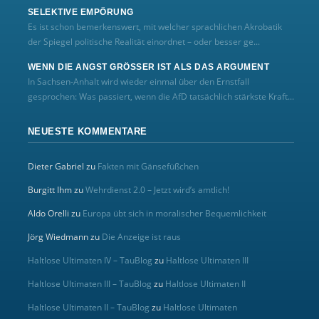
SELEKTIVE EMPÖRUNG
Es ist schon bemerkenswert, mit welcher sprachlichen Akrobatik
der Spiegel politische Realität einordnet – oder besser ge...
WENN DIE ANGST GRÖSSER IST ALS DAS ARGUMENT
In Sachsen-Anhalt wird wieder einmal über den Ernstfall
gesprochen: Was passiert, wenn die AfD tatsächlich stärkste Kraft...
NEUESTE KOMMENTARE
Dieter Gabriel
zu
Fakten mit Gänsefüßchen
Burgitt Ihm
zu
Wehrdienst 2.0 – Jetzt wird’s amtlich!
Aldo Orelli
zu
Europa übt sich in moralischer Bequemlichkeit
Jörg Wiedmann
zu
Die Anzeige ist raus
Haltlose Ultimaten IV – TauBlog
zu
Haltlose Ultimaten III
Haltlose Ultimaten III – TauBlog
zu
Haltlose Ultimaten II
Haltlose Ultimaten II – TauBlog
zu
Haltlose Ultimaten