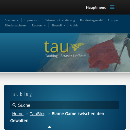
Hauptmenü
Startseite
Impressum
Datenschutzerklärung
Bundestagswahl
Europa
Niedersachsen
Ressort
Blogroll
Archiv
TauBlog
Home
TauBlog
Blame Game zwischen den
Gewalten