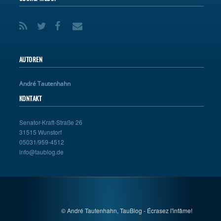
AUTOREN
André Tautenhahn
KONTAKT
Senator-Kraft-Straße 26
31515 Wunstorf
05031/959-4512
info@taublog.de
© André Tautenhahn, TauBlog - Écrasez l'infâme!