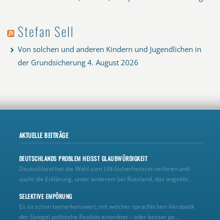
Stefan Sell
Von solchen und anderen Kindern und Jugendlichen in
der Grundsicherung
4. August 2026
AKTUELLE BEITRÄGE
DEUTSCHLANDS PROBLEM HEISST GLAUBWÜRDIGKEIT
Deutschland hat die Wahl zum UN‑Sicherheitsrat verloren und
sucht die Erklärung, unter anderem bei Russland, das angeblic...
SELEKTIVE EMPÖRUNG
Es ist schon bemerkenswert, mit welcher sprachlichen Akrobatik
der Spiegel politische Realität einordnet – oder besser ge...