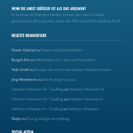
WENN DIE ANGST GRÖSSER IST ALS DAS ARGUMENT
In Sachsen-Anhalt wird wieder einmal über den Ernstfall
gesprochen: Was passiert, wenn die AfD tatsächlich stärkste Kraft...
NEUESTE KOMMENTARE
Dieter Gabriel
zu
Fakten mit Gänsefüßchen
Burgitt Ihm
zu
Wehrdienst 2.0 – Jetzt wird’s amtlich!
Aldo Orelli
zu
Europa übt sich in moralischer Bequemlichkeit
Jörg Wiedmann
zu
Die Anzeige ist raus
Haltlose Ultimaten IV – TauBlog
zu
Haltlose Ultimaten III
Haltlose Ultimaten III – TauBlog
zu
Haltlose Ultimaten II
Haltlose Ultimaten II – TauBlog
zu
Haltlose Ultimaten
Ralph
zu
Eine gruselige Vorstellung
SOCIAL-MEDIA