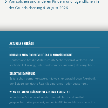
Von solchen und anderen Kindern und Jugendlichen in
der Grundsicherung
4. August 2026
AKTUELLE BEITRÄGE
DEUTSCHLANDS PROBLEM HEISST GLAUBWÜRDIGKEIT
Deutschland hat die Wahl zum UN‑Sicherheitsrat verloren und
sucht die Erklärung, unter anderem bei Russland, das angeblic...
SELEKTIVE EMPÖRUNG
Es ist schon bemerkenswert, mit welcher sprachlichen Akrobatik
der Spiegel politische Realität einordnet – oder besser ge...
WENN DIE ANGST GRÖSSER IST ALS DAS ARGUMENT
In Sachsen-Anhalt wird wieder einmal über den Ernstfall
gesprochen: Was passiert, wenn die AfD tatsächlich stärkste Kraft...