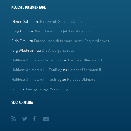
NEUESTE KOMMENTARE
Dieter Gabriel
zu
Fakten mit Gänsefüßchen
Burgitt Ihm
zu
Wehrdienst 2.0 – Jetzt wird’s amtlich!
Aldo Orelli
zu
Europa übt sich in moralischer Bequemlichkeit
Jörg Wiedmann
zu
Die Anzeige ist raus
Haltlose Ultimaten IV – TauBlog
zu
Haltlose Ultimaten III
Haltlose Ultimaten III – TauBlog
zu
Haltlose Ultimaten II
Haltlose Ultimaten II – TauBlog
zu
Haltlose Ultimaten
Ralph
zu
Eine gruselige Vorstellung
SOCIAL-MEDIA