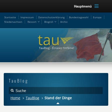
Hauptmenü
Startseite
Impressum
Datenschutzerklärung
Bundestagswahl
Europa
Niedersachsen
Ressort
Blogroll
Archiv
TauBlog
Home
TauBlog
Stand der Dinge