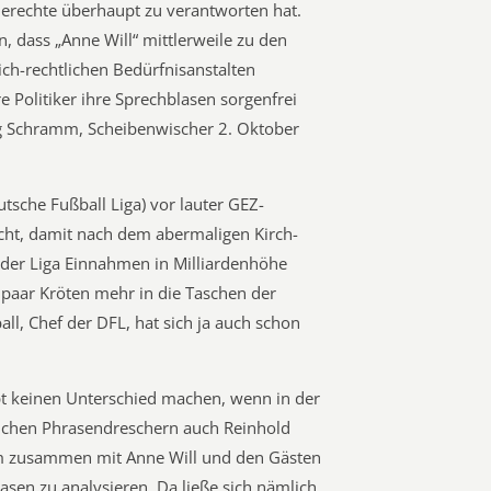
derechte überhaupt zu verantworten hat.
, dass „Anne Will“ mittlerweile zu den
ich-rechtlichen Bedürfnisanstalten
 Politiker ihre Sprechblasen sorgenfrei
g Schramm, Scheibenwischer 2. Oktober
utsche Fußball Liga) vor lauter GEZ-
cht, damit nach dem abermaligen Kirch-
s der Liga Einnahmen in Milliardenhöhe
 paar Kröten mehr in die Taschen der
l, Chef der DFL, hat sich ja auch schon
t keinen Unterschied machen, wenn in der
ichen Phrasendreschern auch Reinhold
 zusammen mit Anne Will und den Gästen
sen zu analysieren. Da ließe sich nämlich