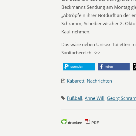
Beckmanns Sendung am Montag glei
„Abtröpfeln ihrer Notdurft an der e
Schramm, Scheibenwischer 2. Oktob
Kauf nehmen.
Das wäre neben Unisex-Toiletten ma
Sanitärbereich. :>>
spenden
teilen
Kabarett
,
Nachrichten
Fußball
,
Anne Will
,
Georg Schra
drucken
PDF