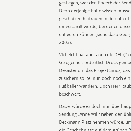
gestiegen, wer den Erwerb der Sen
Denn derjenige hätte wissen müssen
geschützen Klofrauen in den öffentl
umgeschult wurde, bei denen unsere
entleeren können (siehe dazu Geor
2003).
Vielleicht hat aber auch die DFL (De
Geldgeilheit ordentlich Druck gema
Desaster um das Projekt Sirius, da
zusichern sollte, nun doch noch ein
Fußballer wandern. Doch Herr Raubal
beschwert.
Dabei würde es doch nun überhaup
Sendung „Anne Will“ neben den übl
Beckmann Platz nehmen würde, um
die Geschehnisse auf dem grünen Ra