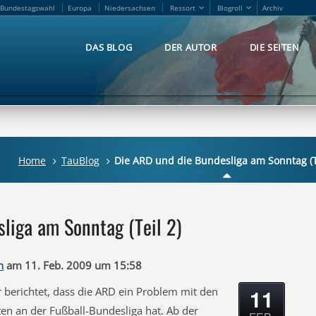
Bundestagswahl
Europa
Niedersachsen
Ressort
Blogroll
Archiv
Bundestagswahl
Europa
Niedersachsen
Ressort
Blogroll
Archiv
DAS BLOG
DER AUTOR
DIE SEITEN
DAS BLOG
DER AUTOR
DIE SEITEN
Home
TauBlog
Die ARD und die Bundesliga am Sonntag (T
liga am Sonntag (Teil 2)
n
am 11. Feb. 2009 um 15:58
11
 berichtet, dass die ARD ein Problem mit den
n an der Fußball-Bundesliga hat. Ab der