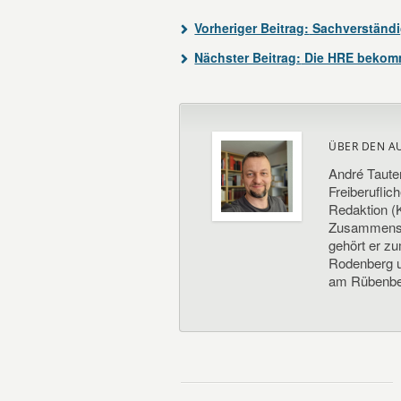
Vorheriger Beitrag:
Sachverständi
Nächster Beitrag:
Die HRE bekommt
ÜBER DEN A
André Taute
Freiberuflic
Redaktion (K
Zusammenste
gehört er z
Rodenberg un
am Rübenbe