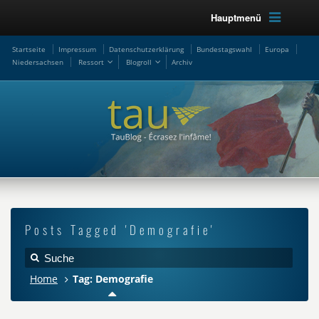
Hauptmenü
Startseite
Impressum
Datenschutzerklärung
Bundestagswahl
Europa
Niedersachsen
Ressort
Blogroll
Archiv
Posts Tagged 'Demografie'
Home
Tag: Demografie