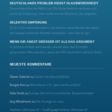
DEUTSCHLANDS PROBLEM HEISST GLAUBWÜRDIGKEIT
Deutschland hat die Wahl zum UN‑Sicherheitsrat verloren und
sucht die Erklärung, unter anderem bei Russland, das angeblic...
SELEKTIVE EMPÖRUNG
Es ist schon bemerkenswert, mit welcher sprachlichen Akrobatik
der Spiegel politische Realität einordnet – oder besser ge...
WENN DIE ANGST GRÖSSER IST ALS DAS ARGUMENT
In Sachsen-Anhalt wird wieder einmal über den Ernstfall
gesprochen: Was passiert, wenn die AfD tatsächlich stärkste Kraft...
NEUESTE KOMMENTARE
Dieter Gabriel
zu
Fakten mit Gänsefüßchen
Burgitt Ihm
zu
Wehrdienst 2.0 – Jetzt wird’s amtlich!
Aldo Orelli
zu
Europa übt sich in moralischer Bequemlichkeit
Jörg Wiedmann
zu
Die Anzeige ist raus
Haltlose Ultimaten IV – TauBlog
zu
Haltlose Ultimaten III