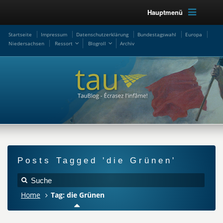
Hauptmenü
Startseite
Impressum
Datenschutzerklärung
Bundestagswahl
Europa
Niedersachsen
Ressort
Blogroll
Archiv
Posts Tagged 'die Grünen'
Home
Tag: die Grünen