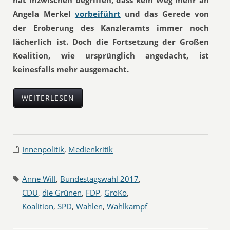
hat inzwischen begriffen, dass kein Weg mehr an
Angela Merkel
vorbeiführt
und das Gerede von
der Eroberung des Kanzleramts immer noch
lächerlich ist. Doch die Fortsetzung der Großen
Koalition, wie ursprünglich angedacht, ist
keinesfalls mehr ausgemacht.
WEITERLESEN
Innenpolitik
,
Medienkritik
Anne Will
,
Bundestagswahl 2017
,
CDU
,
die Grünen
,
FDP
,
GroKo
,
Koalition
,
SPD
,
Wahlen
,
Wahlkampf