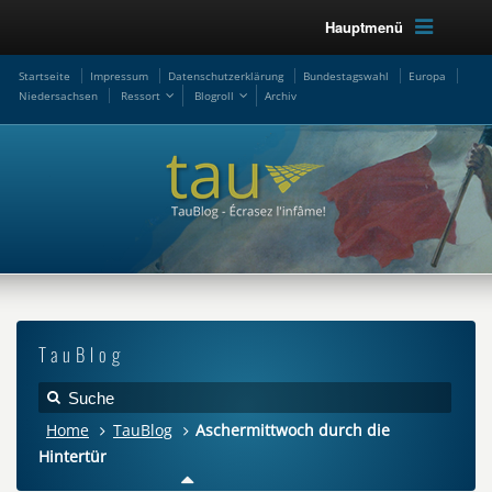
Hauptmenü
Startseite
Impressum
Datenschutzerklärung
Bundestagswahl
Europa
Niedersachsen
Ressort
Blogroll
Archiv
TauBlog
Home
TauBlog
Aschermittwoch durch die
Hintertür