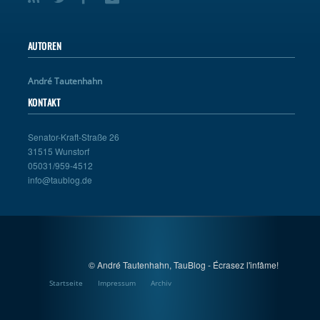
AUTOREN
André Tautenhahn
KONTAKT
Senator-Kraft-Straße 26
31515 Wunstorf
05031/959-4512
info@taublog.de
© André Tautenhahn, TauBlog - Écrasez l'infâme!
Startseite
Impressum
Archiv