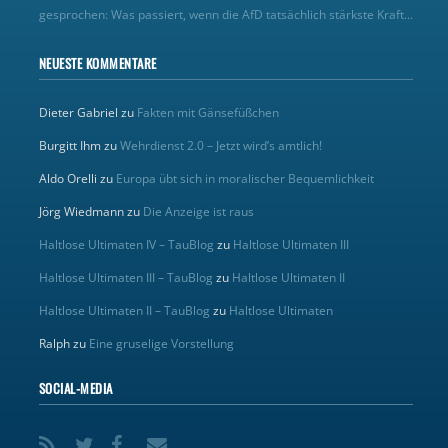
gesprochen: Was passiert, wenn die AfD tatsächlich stärkste Kraft...
NEUESTE KOMMENTARE
Dieter Gabriel
zu
Fakten mit Gänsefüßchen
Burgitt Ihm
zu
Wehrdienst 2.0 – Jetzt wird’s amtlich!
Aldo Orelli
zu
Europa übt sich in moralischer Bequemlichkeit
Jörg Wiedmann
zu
Die Anzeige ist raus
Haltlose Ultimaten IV – TauBlog
zu
Haltlose Ultimaten III
Haltlose Ultimaten III – TauBlog
zu
Haltlose Ultimaten II
Haltlose Ultimaten II – TauBlog
zu
Haltlose Ultimaten
Ralph
zu
Eine gruselige Vorstellung
SOCIAL-MEDIA