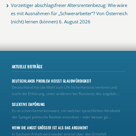
Vorzeitiger abschlagsfreier Altersrentenbezug: Wie wäre
es mit Ausnahmen für „Schwerarbeiter“? Von Österreich
(nicht) lernen (können)
6. August 2026
AKTUELLE BEITRÄGE
DEUTSCHLANDS PROBLEM HEISST GLAUBWÜRDIGKEIT
Deutschland hat die Wahl zum UN‑Sicherheitsrat verloren und
sucht die Erklärung, unter anderem bei Russland, das angeblic...
SELEKTIVE EMPÖRUNG
Es ist schon bemerkenswert, mit welcher sprachlichen Akrobatik
der Spiegel politische Realität einordnet – oder besser ge...
WENN DIE ANGST GRÖSSER IST ALS DAS ARGUMENT
In Sachsen-Anhalt wird wieder einmal über den Ernstfall