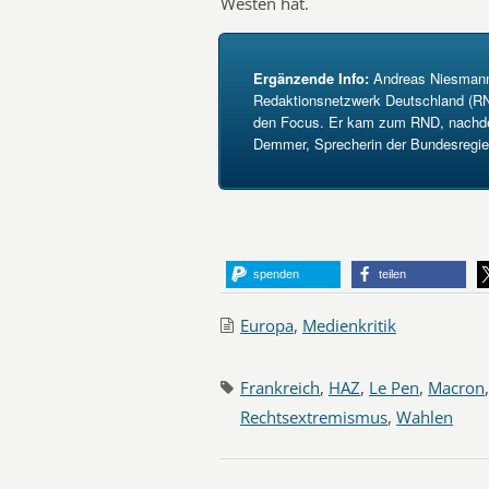
Westen hat.
Ergänzende Info:
Andreas Niesmann 
Redaktionsnetzwerk Deutschland (RN
den Focus. Er kam zum RND, nachdem
Demmer, Sprecherin der Bundesregie
spenden
teilen
Europa
,
Medienkritik
Frankreich
,
HAZ
,
Le Pen
,
Macron
Rechtsextremismus
,
Wahlen