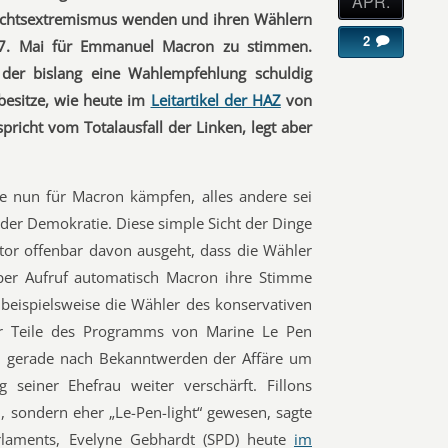
APR.
echtsextremismus wenden und ihren Wählern
2
 7. Mai für Emmanuel Macron zu stimmen.
 der bislang eine Wahlempfehlung schuldig
besitze, wie heute im
Leitartikel der HAZ
von
pricht vom Totalausfall der Linken, legt aber
 nun für Macron kämpfen, alles andere sei
der Demokratie. Diese simple Sicht der Dinge
utor offenbar davon ausgeht, dass die Wähler
per Aufruf automatisch Macron ihre Stimme
eispielsweise die Wähler des konservativen
der Teile des Programms von Marine Le Pen
 gerade nach Bekanntwerden der Affäre um
 seiner Ehefrau weiter verschärft. Fillons
, sondern eher „Le-Pen-light“ gewesen, sagte
arlaments, Evelyne Gebhardt (SPD) heute
im