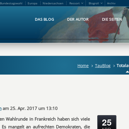
Bundestagswahl
Europa
Niedersachsen
Ressort
Blogroll
Archiv
Bundestagswahl
Europa
Niedersachsen
Ressort
Blogroll
Archiv
DAS BLOG
DER AUTOR
DIE SEITEN
DAS BLOG
DER AUTOR
DIE SEITEN
Home
TauBlog
Totala
n
am 25. Apr. 2017 um 13:10
25
ten Wahlrunde in Frankreich haben sich viele
. Es mangelt an aufrechten Demokraten, die