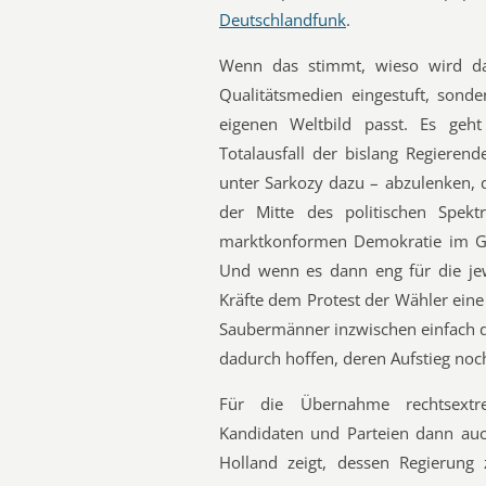
Deutschlandfunk
.
Wenn das stimmt, wieso wird dan
Qualitätsmedien eingestuft, sond
eigenen Weltbild passt. Es g
Totalausfall der bislang Regieren
unter Sarkozy dazu – abzulenken, di
der Mitte des politischen Spek
marktkonformen Demokratie im Gru
Und wenn es dann eng für die jewe
Kräfte dem Protest der Wähler ein
Saubermänner inzwischen einfach d
dadurch hoffen, deren Aufstieg noc
Für die Übernahme rechtsextre
Kandidaten und Parteien dann auch
Holland zeigt, dessen Regierung 