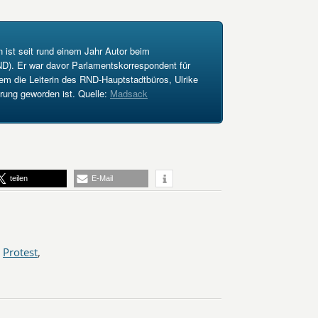
ist seit rund einem Jahr Autor beim
D). Er war davor Parlamentskorrespondent für
 die Leiterin des RND-Hauptstadtbüros, Ulrike
rung geworden ist. Quelle:
Madsack
teilen
E-Mail
,
Protest
,