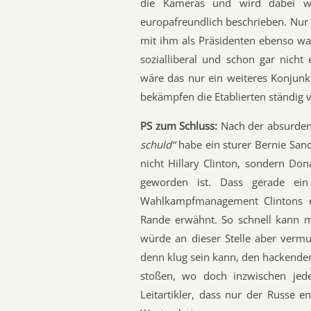
die Kameras und wird dabei woh
europafreundlich beschrieben. Nur i
mit ihm als Präsidenten ebenso wa
sozialliberal und schon gar nicht 
wäre das nur ein weiteres Konjunk
bekämpfen die Etablierten ständig 
PS zum Schluss:
Nach der absurde
schuld“
habe ein sturer Bernie Sand
nicht Hillary Clinton, sondern Do
geworden ist. Dass gerade ei
Wahlkampfmanagement Clintons er
Rande erwähnt. So schnell kann m
würde an dieser Stelle aber vermu
denn klug sein kann, den hackende
stoßen, wo doch inzwischen jede
Leitartikler, dass nur der Russe 