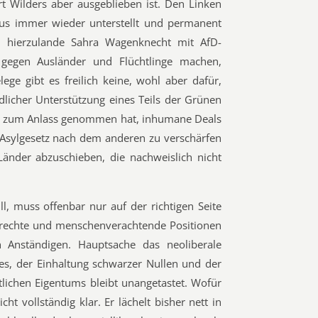
t Wilders aber ausgeblieben ist. Den Linken
us immer wieder unterstellt und permanent
 hierzulande Sahra Wagenknecht mit AfD-
gegen Ausländer und Flüchtlinge machen,
ege gibt es freilich keine, wohl aber dafür,
dlicher Unterstützung eines Teils der Grünen
r zum Anlass genommen hat, inhumane Deals
n Asylgesetz nach dem anderen zu verschärfen
 Länder abzuschieben, die nachweislich nicht
l, muss offenbar nur auf der richtigen Seite
 rechte und menschenverachtende Positionen
 Anständigen. Hauptsache das neoliberale
s, der Einhaltung schwarzer Nullen und der
tlichen Eigentums bleibt unangetastet. Wofür
ht vollständig klar. Er lächelt bisher nett in