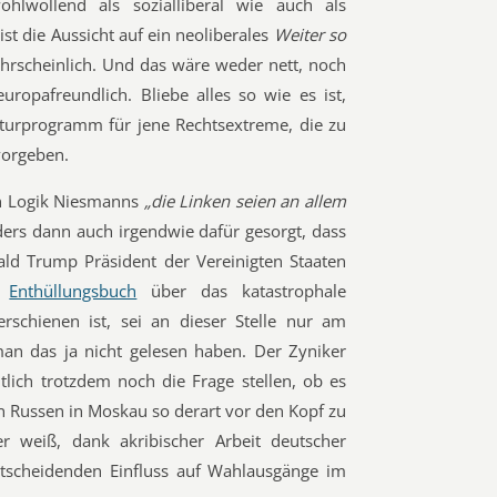
lwollend als sozialliberal wie auch als
st die Aussicht auf ein neoliberales
Weiter so
hrscheinlich. Und das wäre weder nett, noch
europafreundlich. Bliebe alles so wie es ist,
turprogramm für jene Rechtsextreme, die zu
vorgeben.
n Logik Niesmanns
„die Linken seien an allem
ers dann auch irgendwie dafür gesorgt, dass
nald Trump Präsident der Vereinigten Staaten
n
Enthüllungsbuch
über das katastrophale
schienen ist, sei an dieser Stelle nur am
an das ja nicht gelesen haben. Der Zyniker
tlich trotzdem noch die Frage stellen, ob es
n Russen in Moskau so derart vor den Kopf zu
r weiß, dank akribischer Arbeit deutscher
entscheidenden Einfluss auf Wahlausgänge im