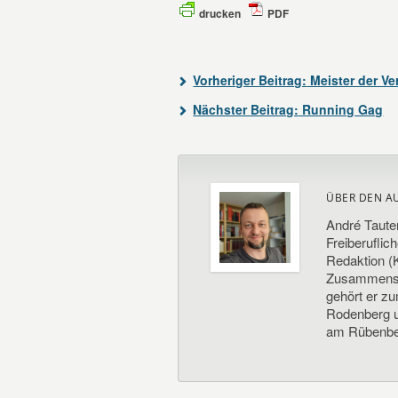
drucken
PDF
Vorheriger Beitrag:
Meister der V
Nächster Beitrag:
Running Gag
ÜBER DEN A
André Taute
Freiberuflic
Redaktion (K
Zusammenste
gehört er z
Rodenberg un
am Rübenbe