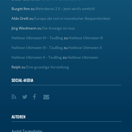
Burgitt Ihm
zu
Wehrdienst 2.0 – Jetzt wird’s amtlich!
Aldo Orelli
zu
Europa übt sich in moralischer Bequemlichkeit
Jörg Wiedmann
zu
Die Anzeige ist raus
Haltlose Ultimaten IV – TauBlog
zu
Haltlose Ultimaten III
Haltlose Ultimaten III – TauBlog
zu
Haltlose Ultimaten II
Haltlose Ultimaten II – TauBlog
zu
Haltlose Ultimaten
Ralph
zu
Eine gruselige Vorstellung
SOCIAL-MEDIA
AUTOREN
André Tautenhahn