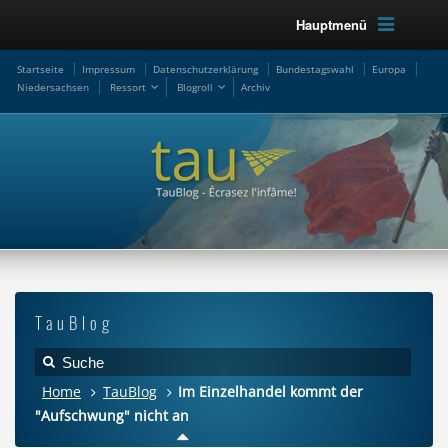
Hauptmenü
Startseite
Impressum
Datenschutzerklärung
Bundestagswahl
Europa
Niedersachsen
Ressort
Blogroll
Archiv
TauBlog
Home
TauBlog
Im Einzelhandel kommt der
"Aufschwung" nicht an