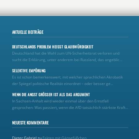
AKTUELLE BEITRÄGE
DEUTSCHLANDS PROBLEM HEISST GLAUBWÜRDIGKEIT
Deutschland hat die Wahl zum UN‑Sicherheitsrat verloren und
sucht die Erklärung, unter anderem bei Russland, das angeblic...
SELEKTIVE EMPÖRUNG
Es ist schon bemerkenswert, mit welcher sprachlichen Akrobatik
der Spiegel politische Realität einordnet – oder besser ge...
WENN DIE ANGST GRÖSSER IST ALS DAS ARGUMENT
In Sachsen-Anhalt wird wieder einmal über den Ernstfall
gesprochen: Was passiert, wenn die AfD tatsächlich stärkste Kraft...
NEUESTE KOMMENTARE
Dieter Gabriel
zu
Fakten mit Gänsefüßchen