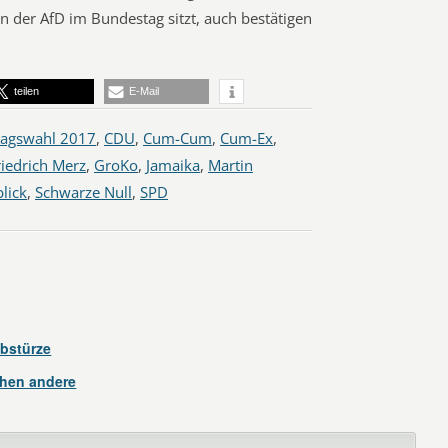
n der AfD im Bundestag sitzt, auch bestätigen
teilen
E-Mail
agswahl 2017
,
CDU
,
Cum-Cum
,
Cum-Ex
,
riedrich Merz
,
GroKo
,
Jamaika
,
Martin
lick
,
Schwarze Null
,
SPD
Abstürze
hen andere