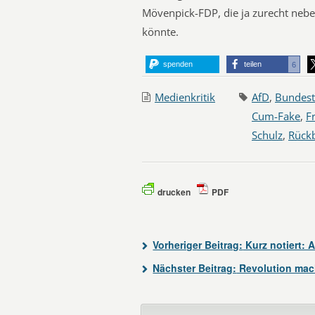
Mövenpick-FDP, die ja zurecht nebe
könnte.
spenden
teilen
6
Medienkritik
AfD
,
Bundest
Cum-Fake
,
F
Schulz
,
Rückb
drucken
PDF
Vorheriger Beitrag:
Kurz notiert: 
Nächster Beitrag:
Revolution mac