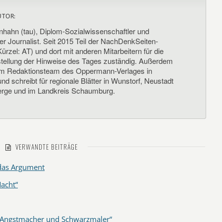
UTOR:
nhahn (tau), Diplom-Sozialwissenschaftler und
her Journalist. Seit 2015 Teil der NachDenkSeiten-
ürzel: AT) und dort mit anderen Mitarbeitern für die
llung der Hinweise des Tages zuständig. Außerdem
um Redaktionsteam des Oppermann-Verlages in
d schreibt für regionale Blätter in Wunstorf, Neustadt
rge und im Landkreis Schaumburg.
VERWANDTE BEITRÄGE
 das Argument
acht“
r „Angstmacher und Schwarzmaler“