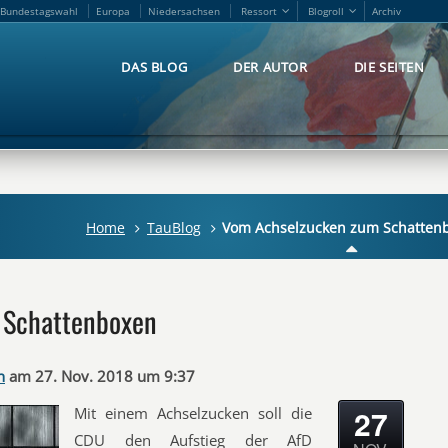
Bundestagswahl
Europa
Niedersachsen
Ressort
Blogroll
Archiv
Bundestagswahl
Europa
Niedersachsen
Ressort
Blogroll
Archiv
DAS BLOG
DER AUTOR
DIE SEITEN
DAS BLOG
DER AUTOR
DIE SEITEN
Home
TauBlog
Vom Achselzucken zum Schatten
 Schattenboxen
n
am 27. Nov. 2018 um 9:37
27
Mit einem Achselzucken soll die
CDU den Aufstieg der AfD