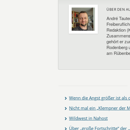
ÜBER DEN A
André Taute
Freiberuflic
Redaktion (K
Zusammenste
gehört er z
Rodenberg un
am Rübenbe
Wenn die Angst größer ist als
Nicht mal ein „Klempner der M
Wildwest in Nahost
Über „große Fortschritte“ de