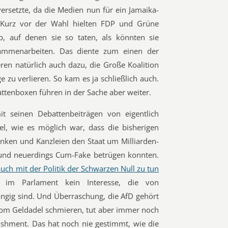
ersetzte, da die Medien nun für ein Jamaika-
Kurz vor der Wahl hielten FDP und Grüne
b, auf denen sie so taten, als könnten sie
sammenarbeiten. Das diente zum einen der
ren natürlich auch dazu, die Große Koalition
e zu verlieren. So kam es ja schließlich auch.
ttenboxen führen in der Sache aber weiter.
it seinen Debattenbeiträgen von eigentlich
l, wie es möglich war, dass die bisherigen
anken und Kanzleien den Staat um Milliarden-
nd neuerdings Cum-Fake betrügen konnten.
auch mit der Politik der Schwarzen Null zu tun
n im Parlament kein Interesse, die von
ngig sind. Und Überraschung, die AfD gehört
h vom Geldadel schmieren, tut aber immer noch
lishment. Das hat noch nie gestimmt, wie die