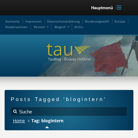
Hauptmenü
Startseite
Impressum
Datenschutzerklärung
Bundestagswahl
Europa
Niedersachsen
Ressort
Blogroll
Archiv
Posts Tagged 'blogintern'
Home
Tag: blogintern